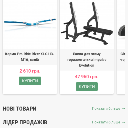
Кермо Pro Ride Rizer XLC HB-
Лавка для жиму
Сідл
M16, синій
горизонтальна Impulse
чорн
Evolution
2 610 грн.
47 960 грн.
КУПИТИ
КУПИТИ
НОВІ ТОВАРИ
Показати більше
trending_flat
ЛІДЕР ПРОДАЖІВ
Показати більше
trending_flat