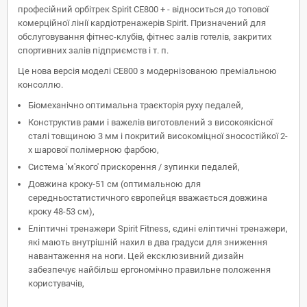
професійний орбітрек Spirit CE800 + - відноситься до топової
комерційної лінії кардіотренажерів Spirit. Призначений для
обслуговування фітнес-клубів, фітнес залів готелів, закритих
спортивних залів підприємств і т. п.
Це нова версія моделі CE800 з модернізованою преміальною
консоллю.
Біомеханічно оптимальна траєкторія руху педалей,
Конструктив рами і важелів виготовлений з високоякісної
сталі товщиною 3 мм і покритий високоміцної зносостійкої 2-
х шарової полімерною фарбою,
Система 'м'якого' прискорення / зупинки педалей,
Довжина кроку-51 см (оптимальною для
середньостатистичного європейця вважається довжина
кроку 48-53 см),
Еліптичні тренажери Spirit Fitness, єдині еліптичні тренажери,
які мають внутрішній нахил в два градуси для зниження
навантаження на ноги. Цей ексклюзивний дизайн
забезпечує найбільш ергономічно правильне положення
користувачів,