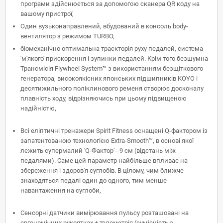
програми здійснюється за допомогою сканера QR коду на
вашому пристрої,
Один вузьконаправлений, вбудований в консоль body-
вентилятор з режимом TURBO,
біомеханічно оптимальна траєкторія руху педалей, система
'м'якого' прискорення і зупинки педалей. Крім того безшумна
Трансмісія Flywheel System™ з використанням безщіткового
генератора, високоякісних японських підшипників KOYO і
десятижильного поліклинового ременя створює досконалу
плавність ходу, відрізняючись при цьому підвищеною
надійністю,
Всі еліптичні тренажери Spirit Fitness оснащені Q-фактором із
запатентованою технологією Extra-Smooth™, в основі якої
лежить супермалий 'Q-Фактор' - 9 см (відстань між
педалями). Саме цей параметр найбільше впливає на
збереження і здоров'я суглобів. В цілому, чим ближче
знаходяться педалі один до одного, тим менше
навантаження на суглоби,
Сенсорні датчики вимірювання пульсу розташовані на
ергономічних рукоятках + телеметрія (
сумісність з