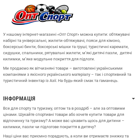
У нашому інтернет-магазині
«Опт
Спорт
»
можна купити: обтяжувачі
набірні та універсальні, жилети-обтяжувачі, пояси для кімоно,
боксерські бинти, боксерські мішки та груші;
туристичні каремати,
сидушки, спальники, рятувальні жилети;
м’які дитячі пазли, дитячі
килимки, м’яке модульне покриття для підлоги.
Ми продаємо як вітчизняні товари – виготовлені українськими
компаніями з якісного українського матеріалу – так і спортивний та
туристичний інвентар із Азії. На будь-який смак та гаманець.
ІНФОРМАЦІЯ
Все для спорту та туризму, оптом та в роздріб – але за оптовими
цінами. Шукайте спортивні товари або хочете купити товари для
відпочинку та туризму? А може вас цікавить щось для дитини –
килимки, пазли чи підлогове покриття в дитячу?
Наші ціни вас приємно порадують, а коли ви отримаєте знижку та