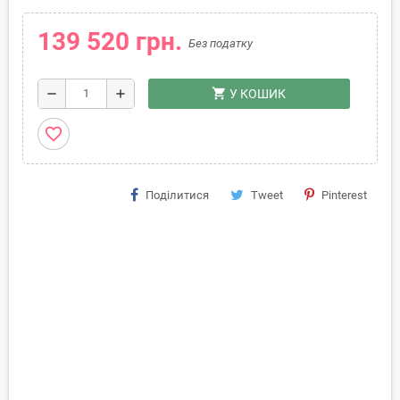
139 520 грн.
Без податку
shopping_cart
remove
add
У КОШИК
favorite_border
Поділитися
Tweet
Pinterest