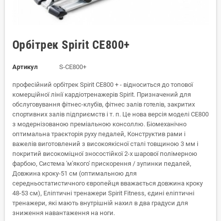
Орбітрек Spirit CE800+
Артикул
S-CE800+
професійний орбітрек Spirit CE800 + - відноситься до топової
комерційної лінії кардіотренажерів Spirit. Призначений для
обслуговування фітнес-клубів, фітнес залів готелів, закритих
спортивних залів підприємств і т. п. Це нова версія моделі CE800
з модернізованою преміальною консоллю. Біомеханічно
оптимальна траєкторія руху педалей, Конструктив рами і
важелів виготовлений з високоякісної сталі товщиною 3 мм і
покритий високоміцної зносостійкої 2-х шарової полімерною
фарбою, Система 'м'якого' прискорення / зупинки педалей,
Довжина кроку-51 см (оптимальною для
середньостатистичного європейця вважається довжина кроку
48-53 см), Еліптичні тренажери Spirit Fitness, єдині еліптичні
тренажери, які мають внутрішній нахил в два градуси для
зниження навантаження на ноги.