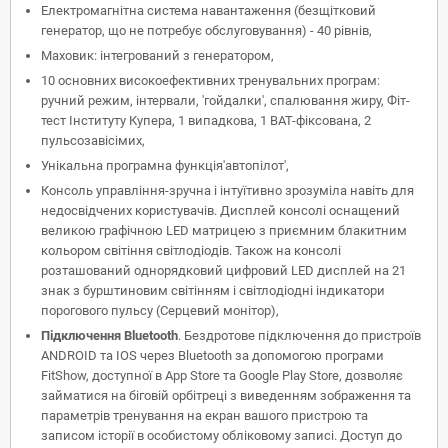
Електромагнітна система навантаження (безщітковий
генератор, що не потребує обслуговування) - 40 рівнів,
Маховик: інтегрований з генератором,
10 основних високоефективних тренувальних програм:
ручний режим, інтервали, 'гойдалки', спалювання жиру, Фіт-
тест Інституту Купера, 1 випадкова, 1 ВАТ-фіксована, 2
пульсозавісімих,
Унікальна програмна функція'автопілот',
Консоль управління-зручна і інтуїтивно зрозуміла навіть для
недосвідчених користувачів. Дисплей консолі оснащений
великою графічною LED матрицею з приємним блакитним
кольором світіння світлодіодів. Також на консолі
розташований однорядковий цифровий LED дисплей на 21
знак з бурштиновим світінням і світлодіодні індикатори
порогового пульсу (Серцевий монітор),
Підключення Bluetooth
. Бездротове підключення до пристроїв
ANDROID та IOS через Bluetooth за допомогою програми
FitShow, доступної в App Store та Google Play Store, дозволяє
займатися на біговій орбітреці з виведенням зображення та
параметрів тренування на екран вашого пристрою та
записом історії в особистому обліковому записі. Доступ до