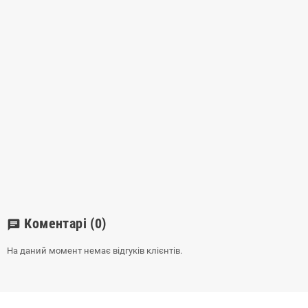
Коментарі
(0)
chat
На даний момент немає відгуків клієнтів.