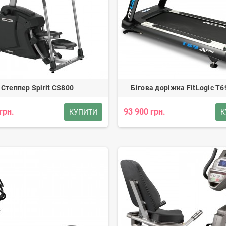
Степпер Spirit CS800
Бігова доріжка FitLogic T6
грн.
93 900 грн.
КУПИТИ
К