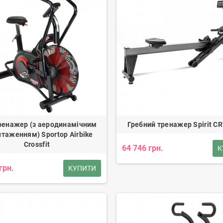
ренажер (з аеродинамічним
Гребний тренажер Spirit C
таженням) Sportop Airbike
Crossfit
64 746 грн.
К
грн.
КУПИТИ