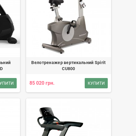
льний
Велотренажер вертикальний Spirit
ED
CU800
85 020 грн.
УПИТИ
КУПИТИ