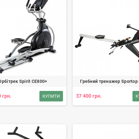
Орбітрек Spirit CE800+
Гребний тренажер Sportop
 грн.
37 400 грн.
КУПИТИ
К