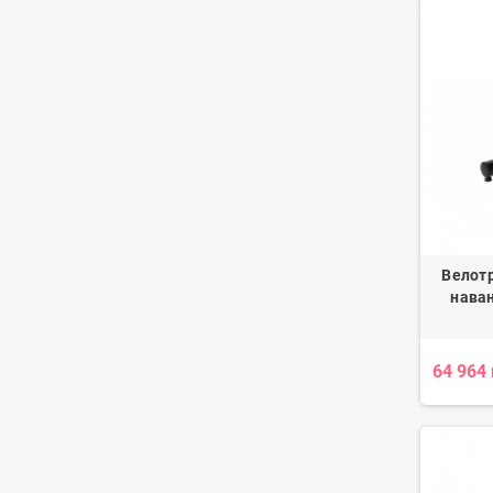
Велот
наван
64 964 