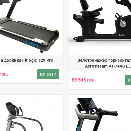
ва доріжка Fitlogic T29 Pro
Велотренажер горизонта
Aerostream AT-744G L
грн.
КУПИТИ
85 543 грн.
К