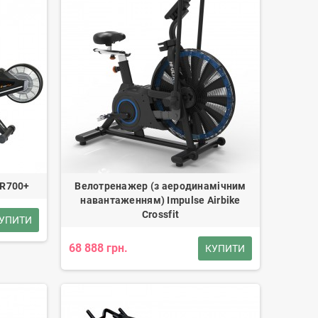
 R700+
Велотренажер (з аеродинамічним
навантаженням) Impulse Airbike
Crossfit
УПИТИ
68 888 грн.
КУПИТИ