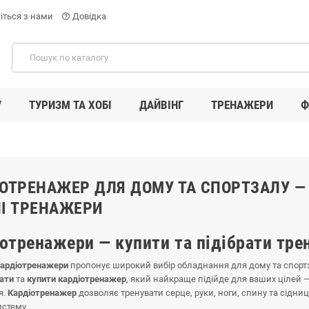
іться з нами
Довідка
help_outline
У
ТУРИЗМ ТА ХОБІ
ДАЙВІНГ
ТРЕНАЖЕРИ
Ф
ОТРЕНАЖЕР ДЛЯ ДОМУ ТА СПОРТЗАЛУ — Б
НІ ТРЕНАЖЕРИ
отренажери — купити та підібрати тре
кардіотренажери
пропонує широкий вибір обладнання для дому та спорт
ати
та
купити кардіотренажер
, який найкраще підійде для ваших цілей 
я.
Кардіотренажер
дозволяє тренувати серце, руки, ноги, спину та сідн
истему.