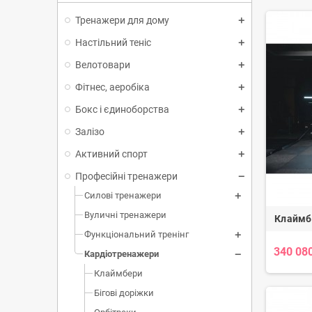
онлайн, тр
Тренажери для дому
Настільний теніс
Велотовари
Фітнес, аеробіка
Бокс і єдиноборства
Залізо
Активний спорт
Професійні тренажери
Силові тренажери
Вуличні тренажери
Клаймбе
Функціональний тренінг
340 080
Кардіотренажери
Клаймбери
Бігові доріжки