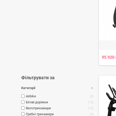
95 920 
Фільтрувати за
Категорії
Airbike
3
Бігові доріжки
15
Велотренажери
16
Гребні тренажери
4