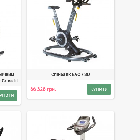
мічним
Спінбайк EVO / 3D
 Crossfit
86 328 грн.
КУПИТИ
УПИТИ