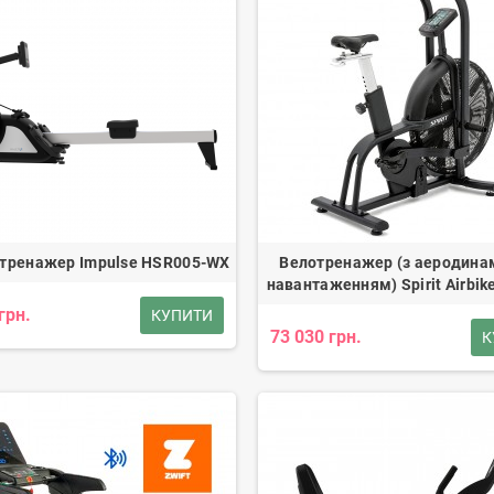
 тренажер Impulse HSR005-WX
Велотренажер (з аеродина
навантаженням) Spirit Airbike
грн.
КУПИТИ
73 030 грн.
К