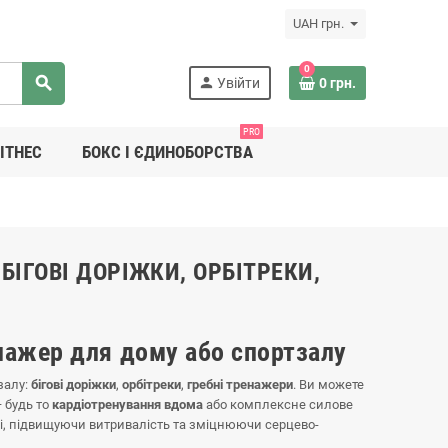
UAH грн.
0
search
person
Увійти
0 грн.
PRO
ІТНЕС
БОКС І ЄДИНОБОРСТВА
ІГОВІ ДОРІЖКИ, ОРБІТРЕКИ,
нажер для дому або спортзалу
залу:
бігові доріжки
,
орбітреки
,
гребні тренажери
. Ви можете
— будь то
кардіотренування вдома
або комплексне силове
иці, підвищуючи витривалість та зміцнюючи серцево-