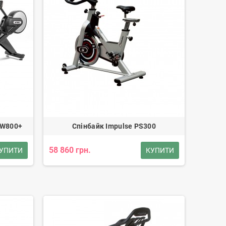
RW800+
Спінбайк Impulse PS300
58 860 грн.
УПИТИ
КУПИТИ