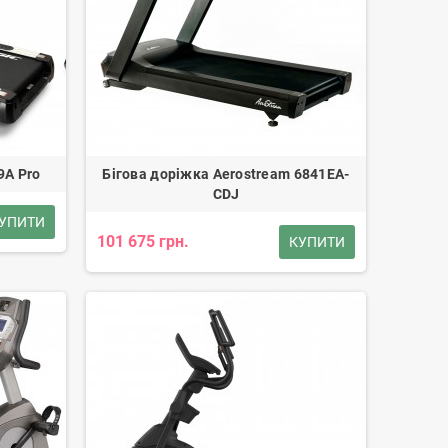
9A Pro
Бігова доріжка Aerostream 6841EA-
CDJ
УПИТИ
101 675 грн.
КУПИТИ