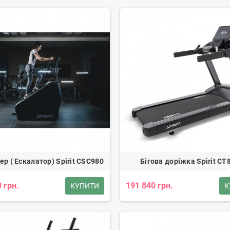
енуючи тіло вдома або у спортзалі.
р ( Ескалатор) Spirit CSC980
Бігова доріжка Spirit CT
 грн.
191 840 грн.
КУПИТИ
К