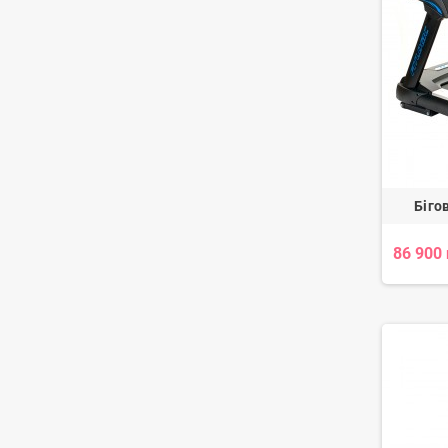
Біго
86 900 