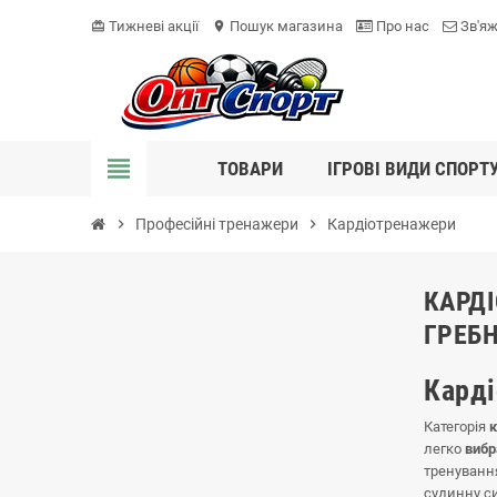
Тижневі акції
Пошук магазина
Про нас
Зв'яж
card_giftcard
location_on
view_headline
ТОВАРИ
ІГРОВІ ВИДИ СПОРТ
chevron_right
Професійні тренажери
chevron_right
Кардіотренажери
КАРДІ
ГРЕБ
Карді
Категорія
легко
вибр
тренуванн
судинну с