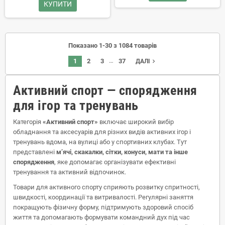
КУПИТИ
Показано 1-30 з 1084 товарів
…
1
2
3
37
navigate_next
ДАЛІ
Активний спорт — спорядження
для ігор та тренувань
Категорія
«Активний спорт»
включає широкий вибір
обладнання та аксесуарів для різних видів активних ігор і
тренувань вдома, на вулиці або у спортивних клубах. Тут
представлені
м’ячі, скакалки, сітки, конуси, мати та інше
спорядження
, яке допомагає організувати ефективні
тренування та активний відпочинок.
Товари для активного спорту сприяють розвитку спритності,
швидкості, координації та витривалості. Регулярні заняття
покращують фізичну форму, підтримують здоровий спосіб
життя та допомагають формувати командний дух під час