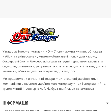
У нашому інтернет-магазині
«Опт
Спорт
»
можна купити: обтяжувачі
набірні та універсальні, жилети-обтяжувачі, пояси для кімоно,
боксерські бинти, боксерські мішки та груші;
туристичні каремати,
сидушки, спальники, рятувальні жилети;
м’які дитячі пазли, дитячі
килимки, м’яке модульне покриття для підлоги.
Ми продаємо як вітчизняні товари – виготовлені українськими
компаніями з якісного українського матеріалу – так і спортивний та
туристичний інвентар із Азії. На будь-який смак та гаманець.
ІНФОРМАЦІЯ
Все для спорту та туризму, оптом та в роздріб – але за оптовими