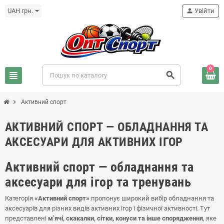
UAH грн.
person
Увійти
0
view_headline
search
chevron_right
Активний спорт
АКТИВНИЙ СПОРТ — ОБЛАДНАННЯ ТА
АКСЕСУАРИ ДЛЯ АКТИВНИХ ІГОР
Активний спорт — обладнання та
аксесуари для ігор та тренувань
Категорія
«Активний спорт»
пропонує широкий вибір обладнання та
аксесуарів для різних видів активних ігор і фізичної активності. Тут
представлені
м’ячі, скакалки, сітки, конуси та інше спорядження
, яке