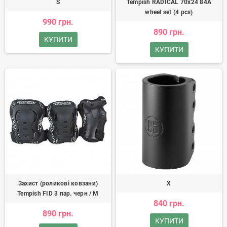
S
Tempish RADICAL 70x24 84A
wheel set (4 pcs)
990 грн.
890 грн.
КУПИТИ
КУПИТИ
Захист (роликові ковзани)
Х
Tempish FID 3 пар. черн / M
840 грн.
890 грн.
КУПИТИ