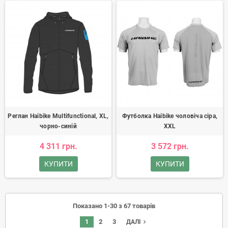
Реглан Haibike Multifunctional, XL,
Футболка Haibike чоловіча сіра,
чорно-синій
XXL
4 311 грн.
3 572 грн.
КУПИТИ
КУПИТИ
Показано 1-30 з 67 товарів
1
2
3
navigate_next
ДАЛІ