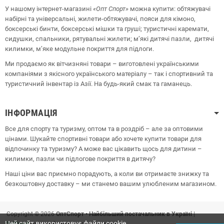
У нашому інтернет-магазині
«Опт
Спорт
»
можна купити: обтяжувачі
набірні та універсальні, жилети-обтяжувачі, пояси для кімоно,
боксерські бинти, боксерські мішки та груші;
туристичні каремати,
сидушки, спальники, рятувальні жилети;
м’які дитячі пазли, дитячі
килимки, м’яке модульне покриття для підлоги.
Ми продаємо як вітчизняні товари – виготовлені українськими
компаніями з якісного українського матеріалу – так і спортивний та
туристичний інвентар із Азії. На будь-який смак та гаманець.
ІНФОРМАЦІЯ
Все для спорту та туризму, оптом та в роздріб – але за оптовими
цінами. Шукайте спортивні товари або хочете купити товари для
відпочинку та туризму? А може вас цікавить щось для дитини –
килимки, пазли чи підлогове покриття в дитячу?
Наші ціни вас приємно порадують, а коли ви отримаєте знижку та
безкоштовну доставку – ми станемо вашим улюбленим магазином.
Copyright © 2026
ОптСпорт • Найбільший постачальник в Україні
|
Цей сайт використовує файли cookie.