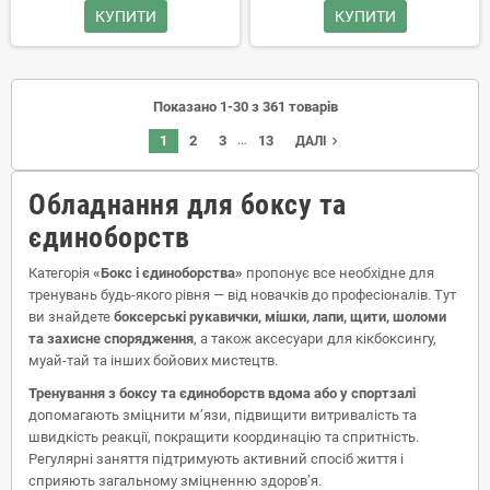
КУПИТИ
КУПИТИ
Показано 1-30 з 361 товарів
…
1
2
3
13
navigate_next
ДАЛІ
Обладнання для боксу та
єдиноборств
Категорія
«Бокс і єдиноборства»
пропонує все необхідне для
тренувань будь-якого рівня — від новачків до професіоналів. Тут
ви знайдете
боксерські рукавички, мішки, лапи, щити, шоломи
та захисне спорядження
, а також аксесуари для кікбоксингу,
муай-тай та інших бойових мистецтв.
Тренування з боксу та єдиноборств вдома або у спортзалі
допомагають зміцнити м’язи, підвищити витривалість та
швидкість реакції, покращити координацію та спритність.
Регулярні заняття підтримують активний спосіб життя і
сприяють загальному зміцненню здоров’я.