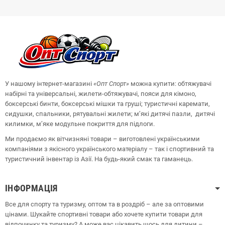
У нашому інтернет-магазині
«Опт
Спорт
»
можна купити: обтяжувачі
набірні та універсальні, жилети-обтяжувачі, пояси для кімоно,
боксерські бинти, боксерські мішки та груші;
туристичні каремати,
сидушки, спальники, рятувальні жилети;
м’які дитячі пазли, дитячі
килимки, м’яке модульне покриття для підлоги.
Ми продаємо як вітчизняні товари – виготовлені українськими
компаніями з якісного українського матеріалу – так і спортивний та
туристичний інвентар із Азії. На будь-який смак та гаманець.
ІНФОРМАЦІЯ
Все для спорту та туризму, оптом та в роздріб – але за оптовими
цінами. Шукайте спортивні товари або хочете купити товари для
відпочинку та туризму? А може вас цікавить щось для дитини –