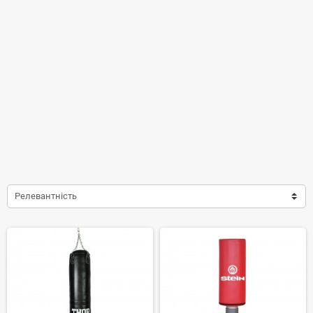
Наш магазин допомагає спортсменам створити власний простір для
тренувань і досягати результатів без шкоди для здоров’я. Від
аматорських занять до професійних тренувань — все необхідне для
боксу і єдиноборств доступне у категорії
«Бокс і єдиноборства»
.
Релевантність