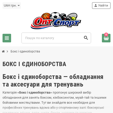
UAH грн.
person
Увійти
0
view_headline
search
chevron_right
Бокс і єдиноборства
БОКС І ЄДИНОБОРСТВА
Бокс і єдиноборства — обладнання
та аксесуари для тренувань
Категорія
«Бокс і єдиноборства»
пропонує широкий вибір
обладнання для занять боксом, кікбоксингом, муай-тай та іншими
бойовими мистецтвами. Тут ви знайдете все необхідне для
професійних тренувань вдома або у спортивному залі: боксерські
рукавички, мішки, лапи, щити, бинти, шоломи та захисне