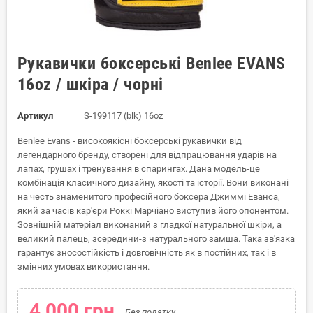
Рукавички боксерські Benlee EVANS
16oz / шкіра / чорні
Артикул
S-199117 (blk) 16oz
Benlee Evans - високоякісні боксерські рукавички від
легендарного бренду, створені для відпрацювання ударів на
лапах, грушах і тренування в спарингах. Дана модель-це
комбінація класичного дизайну, якості та історії. Вони виконані
на честь знаменитого професійного боксера Джиммі Еванса,
який за часів кар'єри Роккі Марчіано виступив його опонентом.
Зовнішній матеріал виконаний з гладкої натуральної шкіри, а
великий палець, зсередини-з натурального замша. Така зв'язка
гарантує зносостійкість і довговічність як в постійних, так і в
змінних умовах використання.
4 000 грн.
Без податку