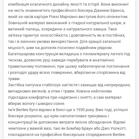
комбінація класичного дизайну, якості та історії. Вони виконані
на честь знаменитого професійного боксера Джиммі Еванса,
який за часів кар'єри Роккі Марчіано виступив його опонентом.
Зовнішній матеріал виконаний з гладкої натуральної шкіри, а
великий палець, зсередини-з натурального замша. Така
зв'язка гарантує зносостійкість і довговічність як в постійних,
так і в змінних умовах використання. Для кращої загальної
міцності, шви на долонях посилені подвійним рядком.
Багатошарова конструкція вкладиша з піноматеріалу литого під
тиском, дозволяє руці завжди перебувати в анатомічно
правильному положенні, при цьому забезпечуючи поглинання
і розподіл удару всією поверхнею, вберігаючи спортсмена від
травм.
Застібка липучка стабілізує зап'ястя і захищає від неприродних,
випадкових вигинів, а отже і травм. Ковзна нейлонова
підкладка комфортна при надяганні і знятті, а сам матеріал
вбирає вологу і швидко сохне.
Ім'я Benlee було відомо в боксі ще з 1930 року. Вже тоді, успішні
боксери розуміли, що крім наполегливих тренувань і
концентрації їм допоможе виграти якісне обладнання. Відомі
чемпіони у важкій вазі, такі як Бомбер Браун або Джо Уолкотт,
покладалися на професійне боксерське спорядження Benlee.