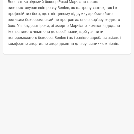
Всесвітньо відомий боксер Роккі Марчіано також
використовував екіпіровку Benlee, як на тренуваннях, так і в
професійних боях, що в кінцевому підсумку зробило його
великим боксером, який не програв за свою кар'єру жодного
бою. У шістдесяті роки, зі смертю Марчіано, компанія додала
ім'я великого чемпіона до своєї назви, щоб увічнити
непереможного боксера. Benlee і як і раніше виробляє якісне і
комфортне спортивне спорядження для сучасних чемпіонів.