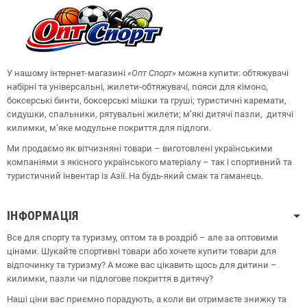
У нашому інтернет-магазині
«Опт
Спорт
»
можна купити: обтяжувачі
набірні та універсальні, жилети-обтяжувачі, пояси для кімоно,
боксерські бинти, боксерські мішки та груші;
туристичні каремати,
сидушки, спальники, рятувальні жилети;
м’які дитячі пазли, дитячі
килимки, м’яке модульне покриття для підлоги.
Ми продаємо як вітчизняні товари – виготовлені українськими
компаніями з якісного українського матеріалу – так і спортивний та
туристичний інвентар із Азії. На будь-який смак та гаманець.
ІНФОРМАЦІЯ
Все для спорту та туризму, оптом та в роздріб – але за оптовими
цінами. Шукайте спортивні товари або хочете купити товари для
відпочинку та туризму? А може вас цікавить щось для дитини –
килимки, пазли чи підлогове покриття в дитячу?
Наші ціни вас приємно порадують, а коли ви отримаєте знижку та