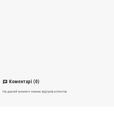
Коментарі
(0)
chat
На даний момент немає відгуків клієнтів.