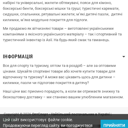
набірні та універсальні, жилети-обтяжувачі, пояси для кімоно,
боксерські бинти, боксерські мішки та груші;
туристичні каремати,
сидушки, спальники, рятувальні жилети;
м’які дитячі пазли, дитячі
килимки, м’яке модульне покриття для підлоги.
Ми продаємо як вітчизняні товари – виготовлені українськими
компаніями з якісного українського матеріалу – так і спортивний та
туристичний інвентар із Азії. На будь-який смак та гаманець.
ІНФОРМАЦІЯ
Все для спорту та туризму, оптом та в роздріб – але за оптовими
цінами. Шукайте спортивні товари або хочете купити товари для
відпочинку та туризму? А може вас цікавить щось для дитини –
килимки, пазли чи підлогове покриття в дитячу?
Наші ціни вас приємно порадують, а коли ви отримаєте знижку та
безкоштовну доставку – ми станемо вашим улюбленим магазином.
Copyright © 2026
ОптСпорт • Найбільший постачальник в Україні
|
Цей сайт використовує файли cookie.
OptSport
– все найкраще в одному місці!
Продовжуючи перегляд сайту, ви погоджуєтеся
ПРИЙНЯТИ