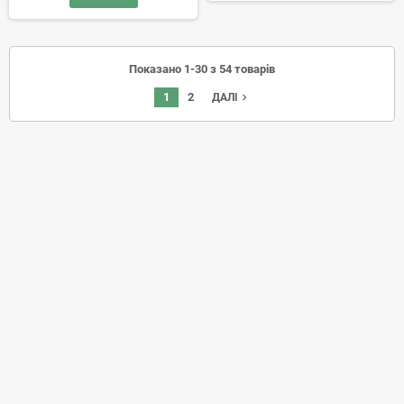
Показано 1-30 з 54 товарів
1
2
navigate_next
ДАЛІ