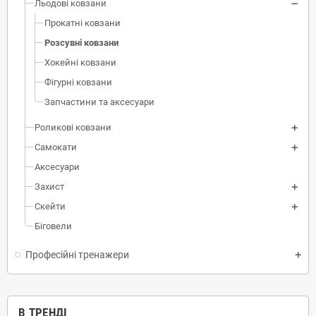
Льодові ковзани
Прокатні ковзани
Розсувні ковзани
Хокейні ковзани
Фігурні ковзани
Запчастини та аксесуари
Роликові ковзани
Самокати
Аксесуари
Захист
Скейти
Біговели
Професійні тренажери
В ТРЕНДІ