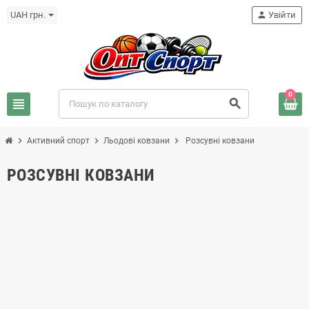
UAH грн.
person
Увійти
0
view_headline
search
chevron_right
chevron_right
chevron_right
Активний спорт
Льодові ковзани
Розсувні ковзани
РОЗСУВНІ КОВЗАНИ