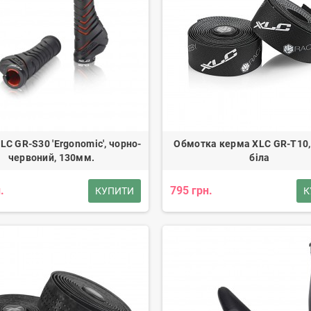
XLC GR-S30 'Ergonomic', чорно-
Обмотка керма XLC GR-T10,
червоний, 130мм.
біла
.
795 грн.
КУПИТИ
К