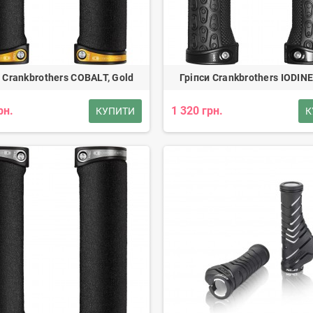
 Crankbrothers COBALT, Gold
Гріпси Crankbrothers IODINE
рн.
1 320 грн.
КУПИТИ
К