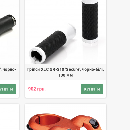
, чорно-
Гріпси XLC GR-S10 'Secure', чорно-білі,
130 мм
902 грн.
УПИТИ
КУПИТИ