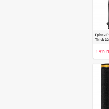
Гріпси P
Thick 32
1 419 г