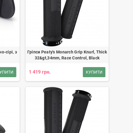
о-сірі, з
Гріпси Peaty's Monarch Grip Knurl, Thick
32&gt,34mm, Race Control, Black
1 419 грн.
УПИТИ
КУПИТИ