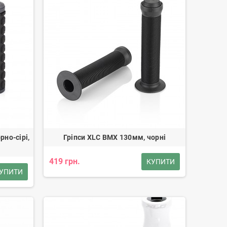
рно-сірі,
Гріпси XLC BMX 130мм, чорні
419 грн.
КУПИТИ
УПИТИ