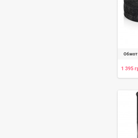
Обмотк
1 395 г