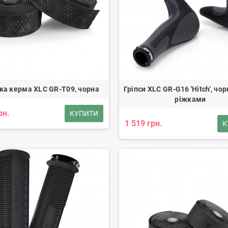
а керма XLC GR-T09, чорна
Гріпси XLC GR-G16 'Hitch', чорн
ріжками
рн.
КУПИТИ
1 519 грн.
К