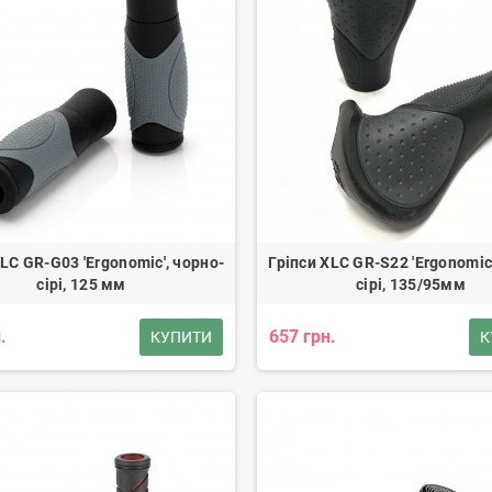
XLC GR-G03 'Ergonomic', чорно-
Гріпси XLC GR-S22 'Ergonomic'
сірі, 125 мм
сірі, 135/95мм
.
657 грн.
КУПИТИ
К