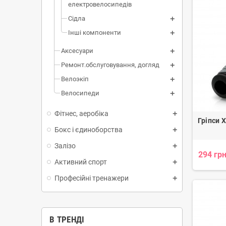
електровелосипедів
Сідла
Інші компоненти
Аксесуари
Ремонт.обслуговування, догляд
Велоэкіп
Велосипеди
Фітнес, аеробіка
Гріпси 
Бокс і єдиноборства
Залізо
294 грн
Активний спорт
Професійні тренажери
В ТРЕНДІ