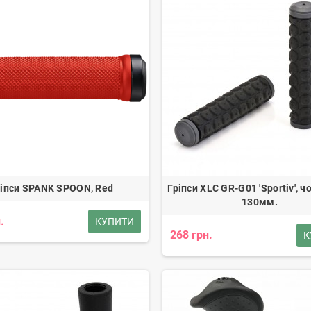
ріпси SPANK SPOON, Red
Гріпси XLC GR-G01 'Sportiv', чо
130мм.
.
КУПИТИ
268 грн.
К