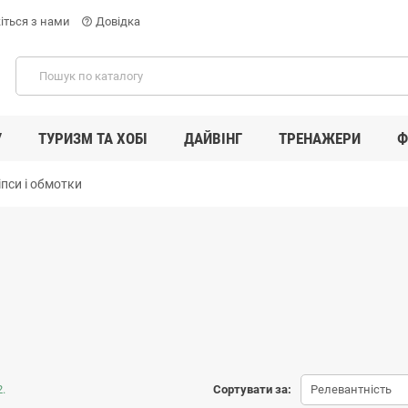
іться з нами
Довідка
help_outline
У
ТУРИЗМ ТА ХОБІ
ДАЙВІНГ
ТРЕНАЖЕРИ
Ф
іпси і обмотки
.
Сортувати за:
Релевантність