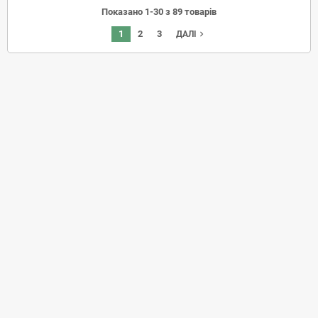
Показано 1-30 з 89 товарів
1
2
3
navigate_next
ДАЛІ