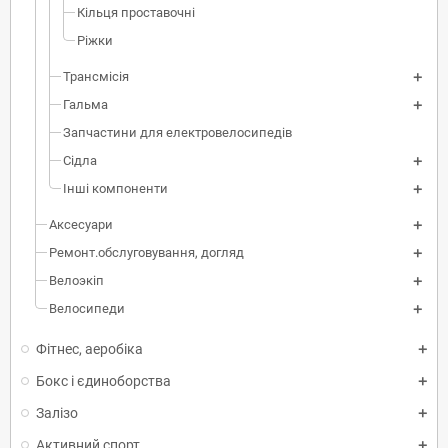
Кільця проставочні
Ріжки
Трансмісія
Гальма
Запчастини для електровелосипедів
Сідла
Інші компоненти
Аксесуари
Ремонт.обслуговування, догляд
Велоэкіп
Велосипеди
Фітнес, аеробіка
Бокс і єдиноборства
Залізо
Активний спорт