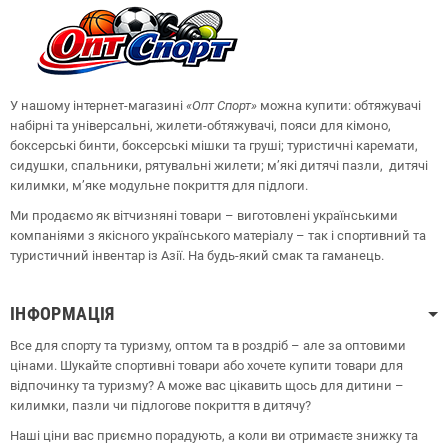
У нашому інтернет-магазині
«Опт
Спорт
»
можна купити: обтяжувачі
набірні та універсальні, жилети-обтяжувачі, пояси для кімоно,
боксерські бинти, боксерські мішки та груші;
туристичні каремати,
сидушки, спальники, рятувальні жилети;
м’які дитячі пазли, дитячі
килимки, м’яке модульне покриття для підлоги.
Ми продаємо як вітчизняні товари – виготовлені українськими
компаніями з якісного українського матеріалу – так і спортивний та
туристичний інвентар із Азії. На будь-який смак та гаманець.
ІНФОРМАЦІЯ
Все для спорту та туризму, оптом та в роздріб – але за оптовими
цінами. Шукайте спортивні товари або хочете купити товари для
відпочинку та туризму? А може вас цікавить щось для дитини –
килимки, пазли чи підлогове покриття в дитячу?
Наші ціни вас приємно порадують, а коли ви отримаєте знижку та