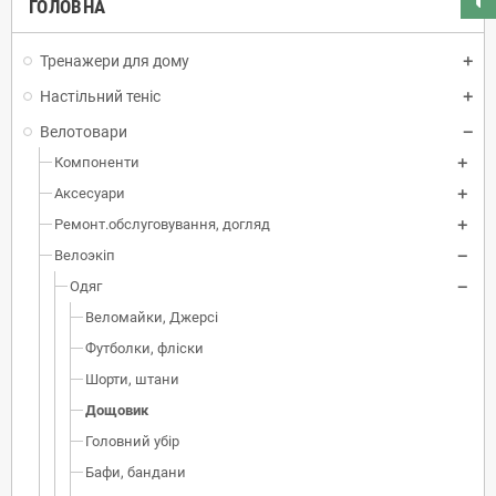
ГОЛОВНА
Тренажери для дому
Настільний теніс
Велотовари
Компоненти
Аксесуари
Ремонт.обслуговування, догляд
Велоэкіп
Одяг
Веломайки, Джерсі
Футболки, фліски
Шорти, штани
Дощовик
Головний убір
Бафи, бандани