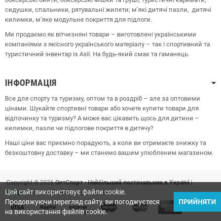
сидушки, спальники, рятувальні жилети;
м’які дитячі пазли, дитячі
килимки, м’яке модульне покриття для підлоги.
Ми продаємо як вітчизняні товари – виготовлені українськими
компаніями з якісного українського матеріалу – так і спортивний та
туристичний інвентар із Азії. На будь-який смак та гаманець.
ІНФОРМАЦІЯ
Все для спорту та туризму, оптом та в роздріб – але за оптовими
цінами. Шукайте спортивні товари або хочете купити товари для
відпочинку та туризму? А може вас цікавить щось для дитини –
килимки, пазли чи підлогове покриття в дитячу?
Наші ціни вас приємно порадують, а коли ви отримаєте знижку та
безкоштовну доставку – ми станемо вашим улюбленим магазином.
Copyright © 2026
ОптСпорт • Найбільший постачальник в Україні
|
Цей сайт використовує файли cookie.
OptSport
– все найкраще в одному місці!
Продовжуючи перегляд сайту, ви погоджуєтеся
ПРИЙНЯТИ
на використання файлів cookie.