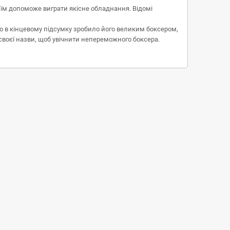
ії їм допоможе виграти якісне обладнання. Відомі
 що в кінцевому підсумку зробило його великим боксером,
 своєї назви, щоб увічнити непереможного боксера.