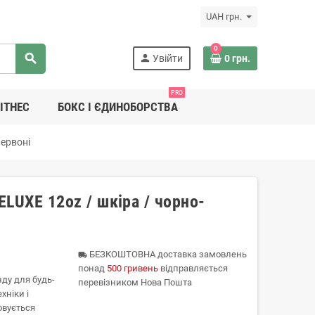
UAH грн.
0
search
person
Увійти
0 грн.
PRO
ІТНЕС
БОКС І ЄДИНОБОРСТВА
червоні
LUXE 12oz / шкіра / чорно-
БЕЗКОШТОВНА доставка замовлень
local_shipping
понад
500 гривень
відправляється
нду для будь-
перевізником Нова Пошта
хніки і
овується