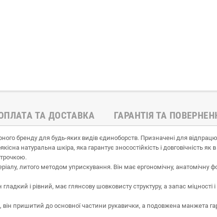
ОПЛАТА ТА ДОСТАВКА
ГАРАНТІЯ ТА ПОВЕРНЕН
арного бренду для будь-яких видів єдиноборств. Призначені для відпрацю
кісна натуральна шкіра, яка гарантує зносостійкість і довговічність як в
строчкою.
іалу, литого методом уприскування. Він має ергономічну, анатомічну фо
 гладкий і рівний, має глянсову шовковисту структуру, а запас міцності 
, він пришитий до основної частини рукавички, а подовжена манжета гара