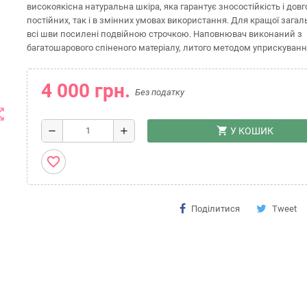
високоякісна натуральна шкіра, яка гарантує зносостійкість і довго
постійних, так і в змінних умовах використання. Для кращої загаль
всі шви посилені подвійною строчкою. Наповнювач виконаний з
багатошарового спіненого матеріалу, литого методом уприскуванн
4 000 грн.
Без податку
t_map
shopping_cart
remove
add
У КОШИК
favorite_border
Поділитися
Tweet