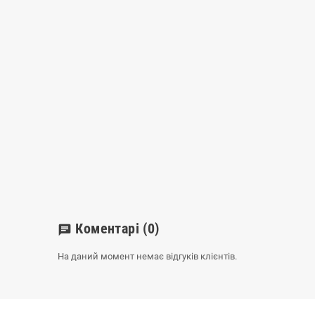
Коментарі
(0)
chat
На даний момент немає відгуків клієнтів.