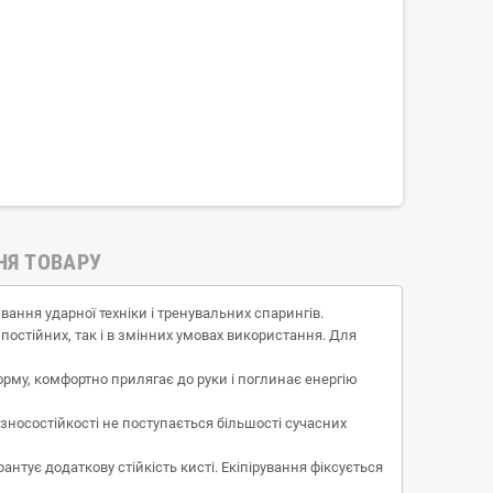
НЯ ТОВАРУ
вання ударної техніки і тренувальних спарингів.
 постійних, так і в змінних умовах використання. Для
рму, комфортно прилягає до руки і поглинає енергію
і зносостійкості не поступається більшості сучасних
нтує додаткову стійкість кисті. Екіпірування фіксується