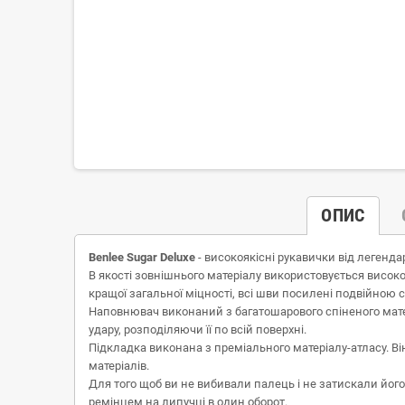
ОПИС
Benlee Sugar Deluxe
- високоякісні рукавички від легенд
В якості зовнішнього матеріалу використовується високоя
кращої загальної міцності, всі шви посилені подвійною 
Наповнювач виконаний з багатошарового спіненого матер
удару, розподіляючи її по всій поверхні.
Підкладка виконана з преміального матеріалу-атласу. Він
матеріалів.
Для того щоб ви не вибивали палець і не затискали його
ремінцем на липучці в один оборот.