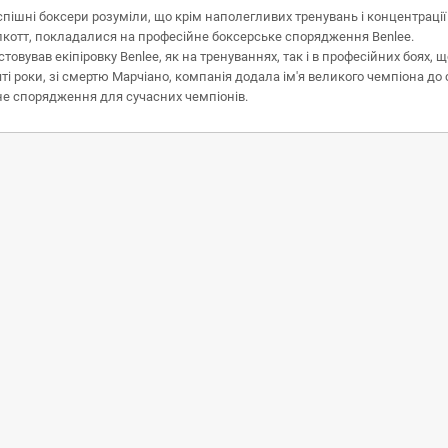
і, успішні боксери розуміли, що крім наполегливих тренувань і концентрац
олкотт, покладалися на професійне боксерське спорядження Benlee.
овував екіпіровку Benlee, як на тренуваннях, так і в професійних боях,
яті роки, зі смертю Марчіано, компанія додала ім'я великого чемпіона до
вне спорядження для сучасних чемпіонів.