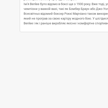
Ім'я Benlee було відомо в боксі ще з 1930 року. Вже тод
чемпіони у важкій вазі, такі як Бомбер Браун або Джо У
Всесвітньо відомий боксер Роккі Марчіано також використ
який не програв за свою кар'єру жодного бою. У шістдес
Benlee і як і раніше виробляє якісне і комфортне спорти