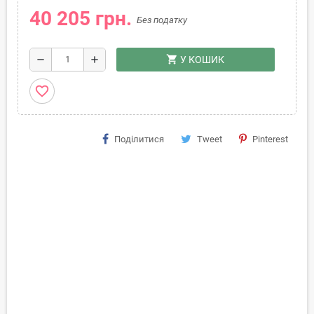
40 205 грн.
Без податку
shopping_cart
remove
add
У КОШИК
favorite_border
Поділитися
Tweet
Pinterest