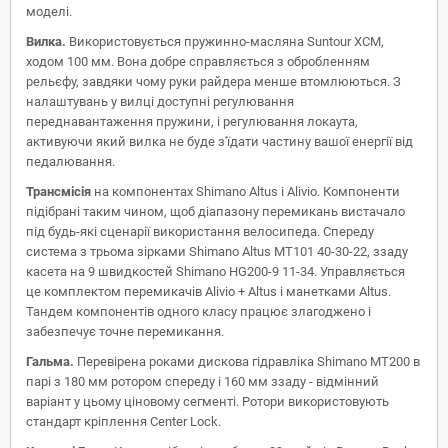
моделі.
Вилка.
Використовується пружинно-масляна Suntour XCM,
ходом 100 мм. Вона добре справляється з обробленням
рельєфу, завдяки чому руки райдера менше втомлюються. З
налаштувань у вилці доступні регулювання
переднавантаження пружини, і регулювання локаута,
активуючи який вилка не буде з'їдати частину вашої енергії від
педалювання.
Трансмісія
на компонентах Shimano Altus і Alivio. Компоненти
підібрані таким чином, щоб діапазону перемикань вистачало
під будь-які сценарії використання велосипеда. Спереду
система з трьома зірками Shimano Altus MT101 40-30-22, ззаду
касета на 9 швидкостей Shimano HG200-9 11-34. Управляється
це комплектом перемикачів Alivio + Altus і манетками Altus.
Тандем компонентів одного класу працює злагоджено і
забезпечує точне перемикання.
Гальма.
Перевірена роками дискова гідравліка Shimano MT200 в
парі з 180 мм ротором спереду і 160 мм ззаду - відмінний
варіант у цьому ціновому сегменті. Ротори використовують
стандарт кріплення Center Lock.