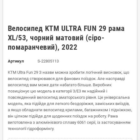
Велосипед KTM ULTRA FUN 29 рама
XL/53, чорний матовий (сіро-
помаранчевий), 2022
Артикул
S-22805113
KTM Ultra Fun 29 З назви можна зробити логічний висновок, що
велосипед створювався для фанових поїздок. Але насправді
велосипед вам може дати набагато більше. Виробник
позиціонує цю модель в категорії 3/E3 як надійний і
повсякденний велосипед аматорського рівня. Це універсальна
модель, яка підійде для легкого бездоріжжя, заміських виїздів,
а якщо обладнати велосипед крилами, багажником і підніжкою,
він цілком підійде для щоденних поїздок на роботу. Рама
виготовлена з алюмінієвого сплаву 6061 серії, із застосуванням
технології гідроформінгу.