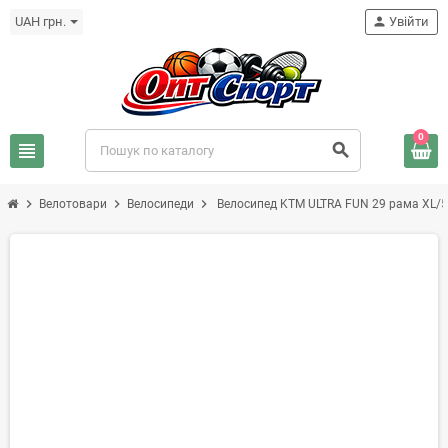
UAH грн.
person
Увійти
0
view_headline
search
chevron_right
chevron_right
chevron_right
Велотовари
Велосипеди
Велосипед KTM ULTRA FUN 29 рама XL/53