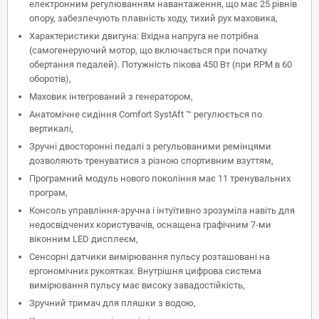
електронним регулюванням навантаження, що має 25 рівнів
опору, забезпечують плавність ходу, тихий рух маховика,
Характеристики двигуна: Вхідна напруга не потрібна
(самогенеруючий мотор, що включається при початку
обертання педалей). Потужність пікова 450 Вт (при RPM в 60
оборотів),
Маховик інтегрований з генератором,
Анатомічне сидіння Comfort SystAft ™ регулюється по
вертикалі,
Зручні двосторонні педалі з регульованими ремінцями
дозволяють тренуватися з різною спортивним взуттям,
Програмний модуль нового покоління має 11 тренувальних
програм,
Консоль управління-зручна і інтуїтивно зрозуміла навіть для
недосвідчених користувачів, оснащена графічним 7-ми
віконним LED дисплеєм,
Сенсорні датчики вимірювання пульсу розташовані на
ергономічних рукоятках. Внутрішня цифрова система
вимірювання пульсу має високу завадостійкість,
Зручний тримач для пляшки з водою,