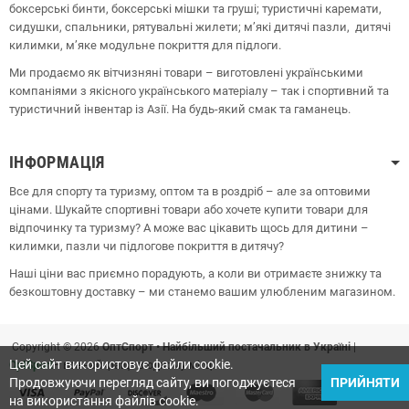
боксерські бинти, боксерські мішки та груші;
туристичні каремати,
сидушки, спальники, рятувальні жилети;
м’які дитячі пазли, дитячі
килимки, м’яке модульне покриття для підлоги.
Ми продаємо як вітчизняні товари – виготовлені українськими
компаніями з якісного українського матеріалу – так і спортивний та
туристичний інвентар із Азії. На будь-який смак та гаманець.
ІНФОРМАЦІЯ
Все для спорту та туризму, оптом та в роздріб – але за оптовими
цінами. Шукайте спортивні товари або хочете купити товари для
відпочинку та туризму? А може вас цікавить щось для дитини –
килимки, пазли чи підлогове покриття в дитячу?
Наші ціни вас приємно порадують, а коли ви отримаєте знижку та
безкоштовну доставку – ми станемо вашим улюбленим магазином.
Copyright © 2026
ОптСпорт • Найбільший постачальник в Україні
|
Цей сайт використовує файли cookie.
OptSport
– все найкраще в одному місці!
Продовжуючи перегляд сайту, ви погоджуєтеся
ПРИЙНЯТИ
на використання файлів cookie.