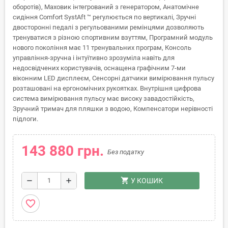
оборотів), Маховик інтегрований з генератором, Анатомічне
сидіння Comfort SystAft ™ регулюється по вертикалі, Зручні
двосторонні педалі з регульованими ремінцями дозволяють
тренуватися з різною спортивним взуттям, Програмний модуль
нового покоління має 11 тренувальних програм, Консоль
управління-зручна і інтуїтивно зрозуміла навіть для
недосвідчених користувачів, оснащена графічним 7-ми
віконним LED дисплеєм, Сенсорні датчики вимірювання пульсу
розташовані на ергономічних рукоятках. Внутрішня цифрова
система вимірювання пульсу має високу завадостійкість,
Зручний тримач для пляшки з водою, Компенсатори нерівності
підлоги.
143 880 грн.
Без податку
shopping_cart
remove
add
У КОШИК
favorite_border