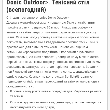
Donic Outdoor>. Тенісний стіл
(всепогодний)
Стіл для настільного тенісу Donic Outdoor>
Дошка з меламінової смоли товщиною 5 мм зі стабільним
профілем рами товщиною 36 мм, стійка до атмосферних
впливів та забезпечує оптимальні характеристики відскоку
м'яча. Стіл має модну основу з матовим чорним порошковим
покриттям, виготовлене з квадратного профілю 25 x 25 мм, з
проставкою для більшої стійкості. Основа оснащена 4
великими керованими подвійними колесами з гумовими
протекторами, 2 з яких поворотні, завдяки чому можна легко
переміщати стіл. Ніжки, що регулюються за висотою до 30 мм,
дозволяють адаптувати стіл до нерівних поверхонь. Завдяки
новій системі замикання стіл можна легко, швидко відкрити
однією рукою. Компактна конструкція Schildkröt гарантує
підвищену стійкість при перекиданні та займає мало місця у
складеному стані.
В основі столу розташовані осередки для зберігання ракеток
та м'ячів,
Стіл має зручну систему складання, що дозволяє швидко та
легко підготувати його до гри,