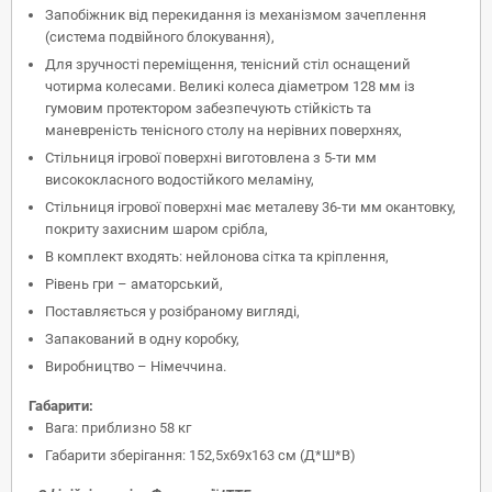
Запобіжник від перекидання із механізмом зачеплення
(система подвійного блокування),
Для зручності переміщення, тенісний стіл оснащений
чотирма колесами. Великі колеса діаметром 128 мм із
гумовим протектором забезпечують стійкість та
маневреність тенісного столу на нерівних поверхнях,
Стільниця ігрової поверхні виготовлена з 5-ти мм
висококласного водостійкого меламіну,
Стільниця ігрової поверхні має металеву 36-ти мм окантовку,
покриту захисним шаром срібла,
В комплект входять: нейлонова сітка та кріплення,
Рівень гри – аматорський,
Поставляється у розібраному вигляді,
Запакований в одну коробку,
Виробництво – Німеччина.
Габарити:
Вага: приблизно 58 кг
Габарити зберігання: 152,5x69x163 см (Д*Ш*В)