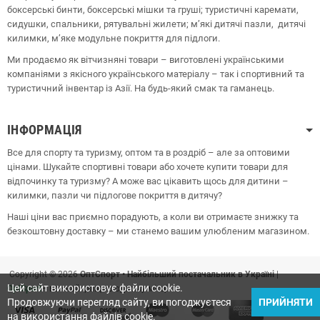
боксерські бинти, боксерські мішки та груші;
туристичні каремати,
сидушки, спальники, рятувальні жилети;
м’які дитячі пазли, дитячі
килимки, м’яке модульне покриття для підлоги.
Ми продаємо як вітчизняні товари – виготовлені українськими
компаніями з якісного українського матеріалу – так і спортивний та
туристичний інвентар із Азії. На будь-який смак та гаманець.
ІНФОРМАЦІЯ
Все для спорту та туризму, оптом та в роздріб – але за оптовими
цінами. Шукайте спортивні товари або хочете купити товари для
відпочинку та туризму? А може вас цікавить щось для дитини –
килимки, пазли чи підлогове покриття в дитячу?
Наші ціни вас приємно порадують, а коли ви отримаєте знижку та
безкоштовну доставку – ми станемо вашим улюбленим магазином.
Copyright © 2026
ОптСпорт • Найбільший постачальник в Україні
|
Цей сайт використовує файли cookie.
OptSport
– все найкраще в одному місці!
Продовжуючи перегляд сайту, ви погоджуєтеся
ПРИЙНЯТИ
на використання файлів cookie.