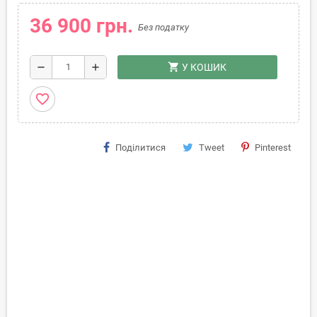
36 900 грн.
Без податку
shopping_cart
remove
add
У КОШИК
favorite_border
Поділитися
Tweet
Pinterest