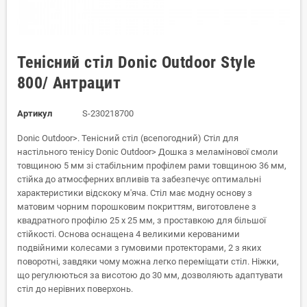
Тенісний стіл Donic Outdoor Style
800/ Антрацит
Артикул
S-230218700
Donic Outdoor>. Тенісний стіл (всепогодний) Стіл для
настільного тенісу Donic Outdoor> Дошка з меламінової смоли
товщиною 5 мм зі стабільним профілем рами товщиною 36 мм,
стійка до атмосферних впливів та забезпечує оптимальні
характеристики відскоку м'яча. Стіл має модну основу з
матовим чорним порошковим покриттям, виготовлене з
квадратного профілю 25 x 25 мм, з проставкою для більшої
стійкості. Основа оснащена 4 великими керованими
подвійними колесами з гумовими протекторами, 2 з яких
поворотні, завдяки чому можна легко переміщати стіл. Ніжки,
що регулюються за висотою до 30 мм, дозволяють адаптувати
стіл до нерівних поверхонь.