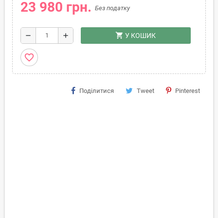
23 980 грн.
Без податку
shopping_cart
remove
add
У КОШИК
favorite_border
Поділитися
Tweet
Pinterest