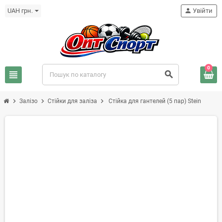
UAH грн.
person
Увійти
0
view_headline
search
chevron_right
chevron_right
chevron_right
Залізо
Стійки для заліза
Стійка для гантелей (5 пар) Stein