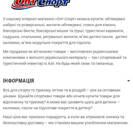
У нашому інтернет-магазині
«Опт
Спорт
»
можна купити: обтяжувачі
набірні та універсальні, жилети-обтяжувачі, пояси для кімоно,
боксерські бинти, боксерські мішки та груші;
туристичні каремати,
сидушки, спальники, рятувальні жилети;
м’які дитячі пазли, дитячі
килимки, м’яке модульне покриття для підлоги.
Ми продаємо як вітчизняні товари – виготовлені українськими
компаніями з якісного українського матеріалу – так і спортивний та
туристичний інвентар із Азії. На будь-який смак та гаманець.
ІНФОРМАЦІЯ
Все для спорту та туризму, оптом та в роздріб – але за оптовими
цінами. Шукайте спортивні товари або хочете купити товари для
відпочинку та туризму? А може вас цікавить щось для дитини –
килимки, пазли чи підлогове покриття в дитячу?
Наші ціни вас приємно порадують, а коли ви отримаєте знижку та
безкоштовну доставку – ми станемо вашим улюбленим магазином.