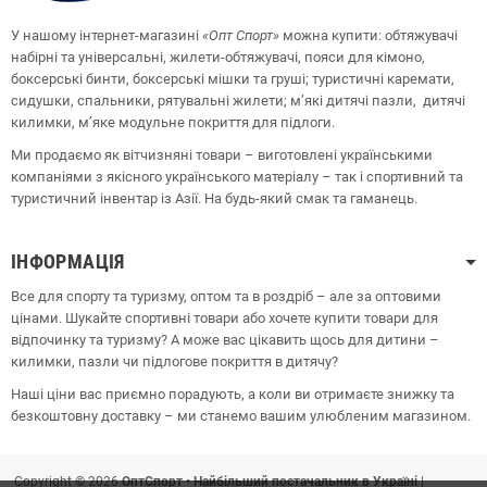
У нашому інтернет-магазині
«Опт
Спорт
»
можна купити: обтяжувачі
набірні та універсальні, жилети-обтяжувачі, пояси для кімоно,
боксерські бинти, боксерські мішки та груші;
туристичні каремати,
сидушки, спальники, рятувальні жилети;
м’які дитячі пазли, дитячі
килимки, м’яке модульне покриття для підлоги.
Ми продаємо як вітчизняні товари – виготовлені українськими
компаніями з якісного українського матеріалу – так і спортивний та
туристичний інвентар із Азії. На будь-який смак та гаманець.
ІНФОРМАЦІЯ
Все для спорту та туризму, оптом та в роздріб – але за оптовими
цінами. Шукайте спортивні товари або хочете купити товари для
відпочинку та туризму? А може вас цікавить щось для дитини –
килимки, пазли чи підлогове покриття в дитячу?
Наші ціни вас приємно порадують, а коли ви отримаєте знижку та
безкоштовну доставку – ми станемо вашим улюбленим магазином.
Copyright © 2026
ОптСпорт • Найбільший постачальник в Україні
|