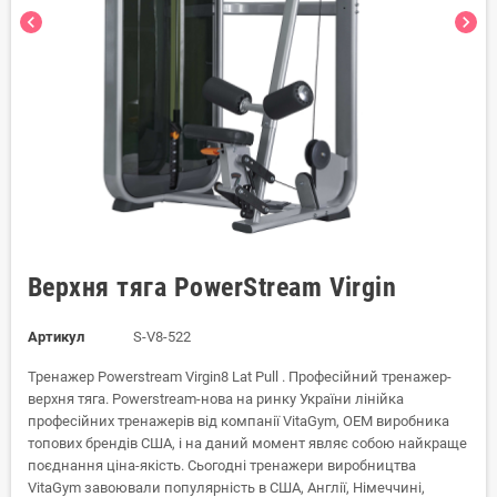
chevron_left
chevron_right
Верхня тяга PowerStream Virgin
Артикул
S-V8-522
Тренажер Powerstream Virgin8 Lat Pull . Професійний тренажер-
верхня тяга. Powerstream-нова на ринку України лінійка
професійних тренажерів від компанії VitaGym, OEM виробника
топових брендів США, і на даний момент являє собою найкраще
поєднання ціна-якість. Сьогодні тренажери виробництва
VitaGym завоювали популярність в США, Англії, Німеччині,