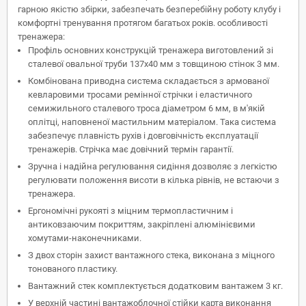
гарною якістю збірки, забезпечать безперебійну роботу клубу і
комфортні тренування протягом багатьох років.
особливості
тренажера:
Профіль основних конструкцій тренажера виготовлений зі
сталевої овальної труби 137х40 мм з товщиною стінок 3 мм.
Комбінована приводна система складається з армованої
кевларовими тросами ремінної стрічки і еластичного
семижильного сталевого троса діаметром 6 мм, в м'якій
оплітці, наповненої мастильним матеріалом. Така система
забезпечує плавність рухів і довговічність експлуатації
тренажерів. Стрічка має довічний термін гарантії.
Зручна і надійна регулювання сидіння дозволяє з легкістю
регулювати положення висоти в кілька рівнів, не встаючи з
тренажера.
Ергономічні рукояті з міцним термопластичним і
антиковзаючим покриттям, закріплені алюмінієвими
хомутами-наконечниками.
З двох сторін захист вантажного стека, виконана з міцного
тонованого пластику.
Вантажний стек комплектується додатковим вантажем 3 кг
.
У верхній частині вантажоблочної стійки карта виконання