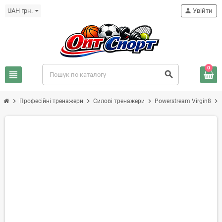
UAH грн.
person
Увійти
0
view_headline
search
chevron_right
chevron_right
chevron_right
chevron_right
Професійні тренажери
Силові тренажери
Powerstream Virgin8