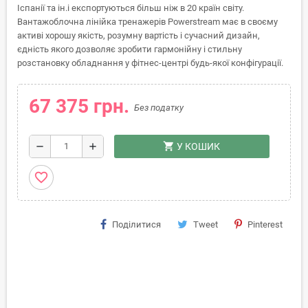
Іспанії та ін.і експортуються більш ніж в 20 країн світу.
Вантажоблочна лінійка тренажерів Powerstream має в своєму
активі хорошу якість, розумну вартість і сучасний дизайн,
єдність якого дозволяє зробити гармонійну і стильну
розстановку обладнання у фітнес-центрі будь-якої конфігурації.
67 375 грн.
Без податку
shopping_cart
remove
add
У КОШИК
favorite_border
Поділитися
Tweet
Pinterest