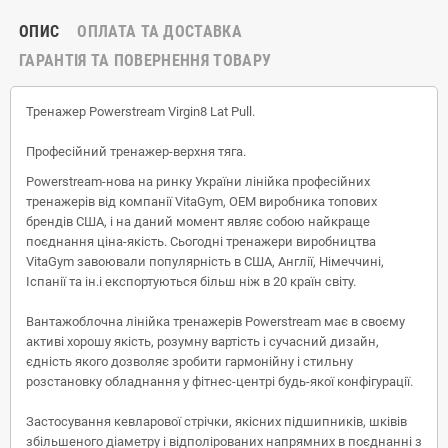
ОПИС
ОПЛАТА ТА ДОСТАВКА
ГАРАНТІЯ ТА ПОВЕРНЕННЯ ТОВАРУ
Тренажер Powerstream Virgin8 Lat Pull
.
Професійний тренажер-верхня тяга.
Powerstream-нова на ринку України лінійка професійних
тренажерів від компанії VitaGym, OEM виробника топових
брендів США, і на даний момент являє собою найкраще
поєднання ціна-якість. Сьогодні тренажери виробництва
VitaGym завоювали популярність в США, Англії, Німеччині,
Іспанії та ін.і експортуються більш ніж в 20 країн світу.
Вантажоблочна лінійка тренажерів Powerstream має в своєму
активі хорошу якість, розумну вартість і сучасний дизайн,
єдність якого дозволяє зробити гармонійну і стильну
розстановку обладнання у фітнес-центрі будь-якої конфігурації.
Застосування кевларової стрічки, якісних підшипників, шківів
збільшеного діаметру і відполірованих напрямних в поєднанні з