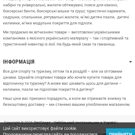
набірні та універсальні, жилети-обтяжувачі, пояси для кімоно,
боксерські бинти, боксерські мішки та груші;
туристичні каремати,
сидушки, спальники, рятувальні жилети;
м’які дитячі пазли, дитячі
килимки, м’яке модульне покриття для підлоги.
Ми продаємо як вітчизняні товари – виготовлені українськими
компаніями з якісного українського матеріалу – так і спортивний та
туристичний інвентар із Азії. На будь-який смак та гаманець.
ІНФОРМАЦІЯ
Все для спорту та туризму, оптом та в роздріб – але за оптовими
цінами. Шукайте спортивні товари або хочете купити товари для
відпочинку та туризму? А може вас цікавить щось для дитини –
килимки, пазли чи підлогове покриття в дитячу?
Наші ціни вас приємно порадують, а коли ви отримаєте знижку та
безкоштовну доставку – ми станемо вашим улюбленим магазином.
Copyright © 2026
ОптСпорт • Найбільший постачальник в Україні
|
Цей сайт використовує файли cookie.
OptSport
– все найкраще в одному місці!
Продовжуючи перегляд сайту, ви погоджуєтеся
ПРИЙНЯТИ