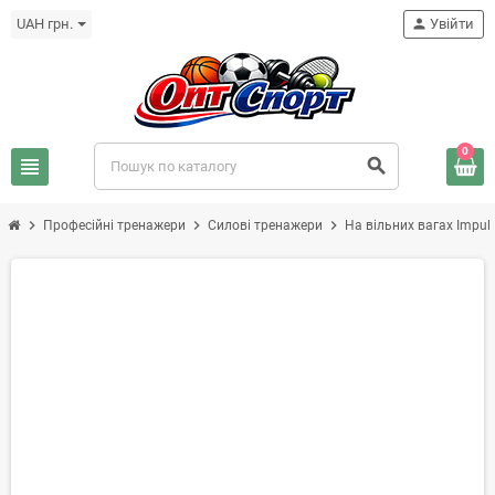
UAH грн.
person
Увійти
0
view_headline
search
chevron_right
chevron_right
chevron_right
Професійні тренажери
Силові тренажери
На вільних вагах Impuls