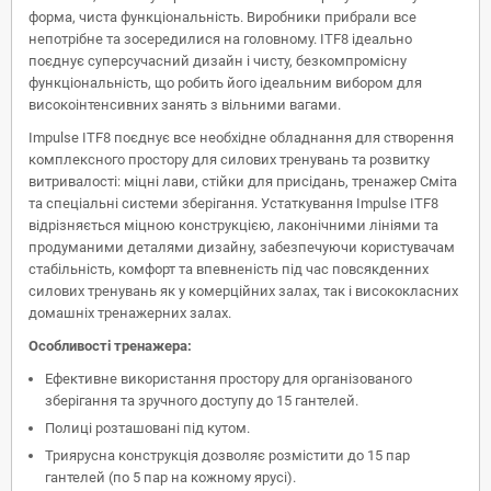
форма, чиста функціональність. Виробники прибрали все
непотрібне та зосередилися на головному. ITF8 ідеально
поєднує суперсучасний дизайн і чисту, безкомпромісну
функціональність, що робить його ідеальним вибором для
високоінтенсивних занять з вільними вагами.
Impulse ITF8 поєднує все необхідне обладнання для створення
комплексного простору для силових тренувань та розвитку
витривалості: міцні лави, стійки для присідань, тренажер Сміта
та спеціальні системи зберігання. Устаткування Impulse ITF8
відрізняється міцною конструкцією, лаконічними лініями та
продуманими деталями дизайну, забезпечуючи користувачам
стабільність, комфорт та впевненість під час повсякденних
силових тренувань як у комерційних залах, так і висококласних
домашніх тренажерних залах.
Особливості тренажера:
Ефективне використання простору для організованого
зберігання та зручного доступу до 15 гантелей.
Полиці розташовані під кутом.
Триярусна конструкція дозволяє розмістити до 15 пар
гантелей (по 5 пар на кожному ярусі).