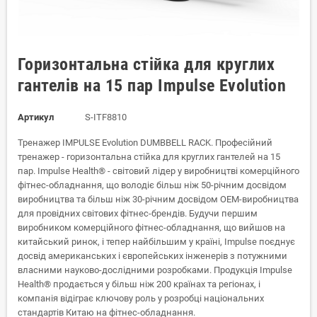
Горизонтальна стійка для круглих
гантелів на 15 пар Impulse Evolution
Артикул
S-ITF8810
Тренажер IMPULSE Evolution DUMBBELL RACK. Професійний
тренажер - горизонтальна стійка для круглих гантелей на 15
пар. Impulse Health® - світовий лідер у виробництві комерційного
фітнес-обладнання, що володіє більш ніж 50-річним досвідом
виробництва та більш ніж 30-річним досвідом OEM-виробництва
для провідних світових фітнес-брендів. Будучи першим
виробником комерційного фітнес-обладнання, що вийшов на
китайський ринок, і тепер найбільшим у країні, Impulse поєднує
досвід американських і європейських інженерів з потужними
власними науково-дослідними розробками. Продукція Impulse
Health® продається у більш ніж 200 країнах та регіонах, і
компанія відіграє ключову роль у розробці національних
стандартів Китаю на фітнес-обладнання.