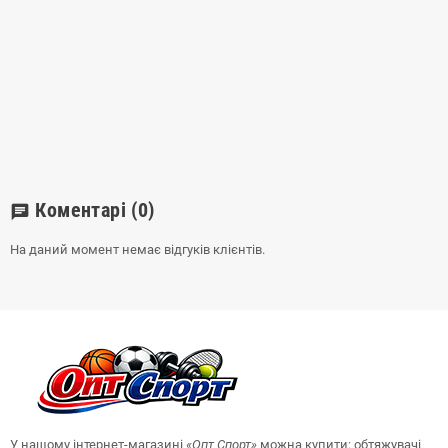
Коментарі
(0)
chat
На даний момент немає відгуків клієнтів.
У нашому інтернет-магазині
«Опт
Спорт
»
можна купити: обтяжувачі