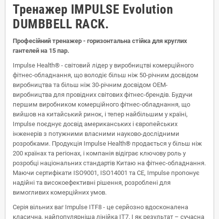
Тренажер IMPULSE Evolution
DUMBBELL RACK.
Професійний тренажер - горизонтальна стійка для круглих
гантелей на 15 пар.
Impulse Health® - світовий лідер у виробництві комерційного
фітнес-обладнання, що володіє більш ніж 50-річним досвідом
виробництва та більш ніж 30-річним досвідом OEM-
виробництва для провідних світових фітнес-брендів. Будучи
першим виробником комерційного фітнес-обладнання, що
вийшов на китайський ринок, і тепер найбільшим у країні,
Impulse поєднує досвід американських і європейських
інженерів з потужними власними науково-дослідними
розробками. Продукція Impulse Health® продається у більш ніж
200 країнах та регіонах, і компанія відіграє ключову роль у
розробці національних стандартів Китаю на фітнес-обладнання.
Маючи сертифікати ISO9001, ISO14001 та CE, Impulse пропонує
надійні та високоефективні рішення, розроблені для
вимогливих комерційних умов.
Серія вільних ваг Impulse ITF8 - це серйозно вдосконалена
класична, найпопулярніша лінійка IT7. І як результат – сучасна