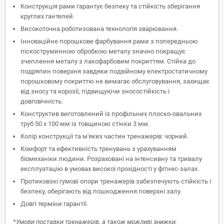
Конструкція рами гарантує безпеку та стійкість зберігання
круглих гантелей.
Високоточна роботизована технологія зварювання.
Інноваційне порошкове фарбування рами з попередньою
піскоструминною обробкою металу значно покращує
зчеплення металу з лакофарбовим покриттям. Стійка до
подряпин поверхня завдяки подвійному електростатичному
порошковому покриттю не вимагає обслуговування, захищає
від зносу та корозії, підвищуючи зносостійкість і
довговічність.
Конструктив виготовлений із профільних плоско-овальних
труб 50 х 100 мм із товщиною стінки 3 мм.
Колір конструкції та м'яких частин тренажерів: чорний.
Комфорт та ефективність тренувань з урахуванням
біомеханіки людини. Розраховані на інтенсивну та тривалу
експлуатацію в умовах високої прохідності у фітнес-залах.
Протиковзкі гумові опори тренажерів забезпечують стійкість і
безпеку, оберігають від пошкодження поверхні залу.
Довгі терміни гарантії.
*Умови поставки тренажерів, а також можливі знижки,