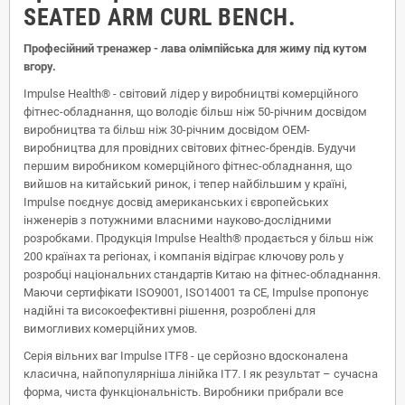
SEATED ARM CURL BENCH.
Професійний тренажер - лава олімпійська для жиму під кутом
вгору.
Impulse Health® - світовий лідер у виробництві комерційного
фітнес-обладнання, що володіє більш ніж 50-річним досвідом
виробництва та більш ніж 30-річним досвідом OEM-
виробництва для провідних світових фітнес-брендів. Будучи
першим виробником комерційного фітнес-обладнання, що
вийшов на китайський ринок, і тепер найбільшим у країні,
Impulse поєднує досвід американських і європейських
інженерів з потужними власними науково-дослідними
розробками. Продукція Impulse Health® продається у більш ніж
200 країнах та регіонах, і компанія відіграє ключову роль у
розробці національних стандартів Китаю на фітнес-обладнання.
Маючи сертифікати ISO9001, ISO14001 та CE, Impulse пропонує
надійні та високоефективні рішення, розроблені для
вимогливих комерційних умов.
Серія вільних ваг Impulse ITF8 - це серйозно вдосконалена
класична, найпопулярніша лінійка IT7. І як результат – сучасна
форма, чиста функціональність. Виробники прибрали все