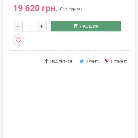
19 620 грн.
Без податку
shopping_cart
remove
add
У КОШИК
favorite_border
Поділитися
Tweet
Pinterest