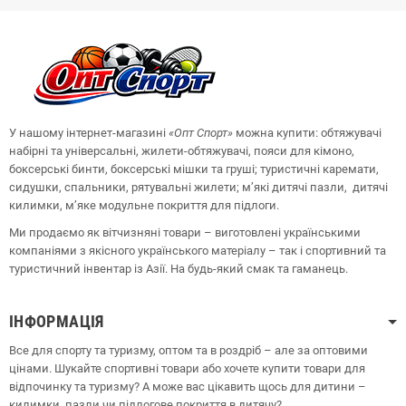
У нашому інтернет-магазині
«Опт
Спорт
»
можна купити: обтяжувачі
набірні та універсальні, жилети-обтяжувачі, пояси для кімоно,
боксерські бинти, боксерські мішки та груші;
туристичні каремати,
сидушки, спальники, рятувальні жилети;
м’які дитячі пазли, дитячі
килимки, м’яке модульне покриття для підлоги.
Ми продаємо як вітчизняні товари – виготовлені українськими
компаніями з якісного українського матеріалу – так і спортивний та
туристичний інвентар із Азії. На будь-який смак та гаманець.
ІНФОРМАЦІЯ
Все для спорту та туризму, оптом та в роздріб – але за оптовими
цінами. Шукайте спортивні товари або хочете купити товари для
відпочинку та туризму? А може вас цікавить щось для дитини –
килимки, пазли чи підлогове покриття в дитячу?