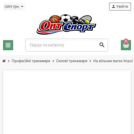
UAH грн.
person
Увійти
0
view_headline
search
chevron_right
chevron_right
chevron_right
Професійні тренажери
Силові тренажери
На вільних вагах Impuls