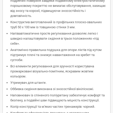
подряпин поверхня завдяки подвійному електростатичному
порошковому покриттю не вимагає обслуговування, захищає
від зносу та корозії, підвищуючи зносостійкість і
довговічність.
Конструктив виготовлений із профільних плоско-овальних
труб 50 х 100 мм із товщиною стінки 3 мм.
Напівавтоматичне просте регулювання дозволяє легко і
швидко налаштовувати сидіння в трьох положеннях «під
себе».
Анатомічно правильна подушка для опори ліктів під кутом
підтримує плечі та знижує навантаження на хребет та
суглоби.
Всі елементи регулювання для зручності користувача
промарковані візуально-помітним, яскравим жовтим
кольором.
Утримувач для штанги.
Оббивка сидіння виконана зі зносостійкої вініліскожі.
Наповнювач із спіненого поліуретану забезпечує комфорт та
безпеку, а подвійні шви підвищують міцність конструкції.
Колір конструкції та м'яких частин тренажерів: чорний.
Комфорт та ефективність тренувань з урахуванням