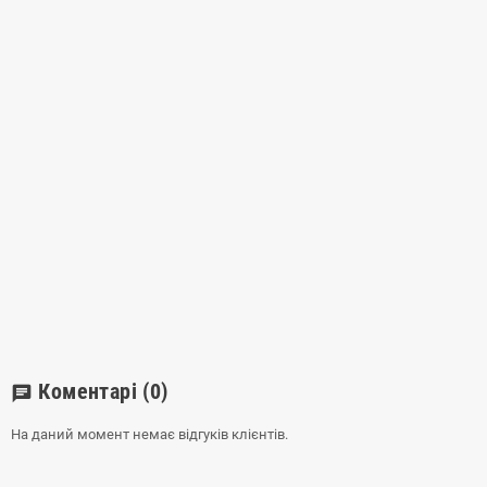
Коментарі
(0)
chat
На даний момент немає відгуків клієнтів.