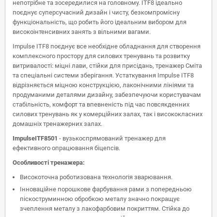
непотрібне та зосередилися на головному. ITF8 ідеально
поєднує суперсучасний дизайн і чисту, безкомпромісну
функціональність, що робить його ідеальним вибором для
високоінтенсивних занять з вільними вагами.
Impulse ITF8 поєднує все необхідне обладнання для створення
комплексного простору для силових тренувань та розвитку
витривалості: міцні лави, стійки для присідань, тренажер Сміта
та спеціальні системи зберігання. Устаткування Impulse ITF8
відрізняється міцною конструкцією, лаконічними лініями та
продуманими деталями дизайну, забезпечуючи користувачам
стабільність, комфорт та впевненість під час повсякденних
силових тренувань як у комерційних залах, так і висококласних
домашніх тренажерних залах.
Impulse
ITF8501
- вузькоспрямований тренажер для
ефективного опрацювання біцепсів.
Особливості тренажера:
Високоточна роботизована технологія зварювання.
Інноваційне порошкове фарбування рами з попередньою
піскоструминною обробкою металу значно покращує
зчеплення металу з лакофарбовим покриттям. Стійка до