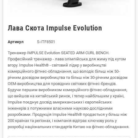
Лава Скота Impulse Evolution
Артикул
S-ITF8501
Тренажер IMPULSE Evolution SEATED ARM CURL BENCH.
Професійний тренажер - лава олімпійська для жиму під кутом
вгору. Impulse Health® - світовий лідер у виробництві
комерційного фітнес-обладнання, що володіє більш ніж 50-
річним досвідом виробництва та більш ніж 30-річним досвідом
OEM-виробництва для провідних світових фітнес-брендів.
Будучи першим виробником комерційного фітнес-обладнання,
що вийшов на китайський ринок, і тепер найбільшим у країні,
Impulse поєднує досвід американських і європейських
інженерів з потужними власними науково-дослідними
розробками. Продукція Impulse Health® продається у більш ніж
200 країнах та регіонах, і компанія відіграє ключову роль у
розробці національних стандартів Китаю на фітнес-обладнання.