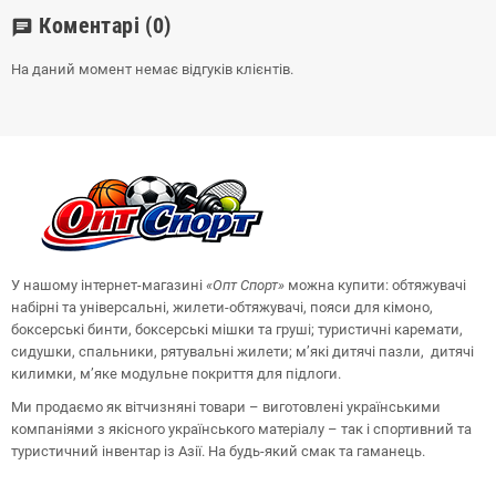
Коментарі
(0)
chat
На даний момент немає відгуків клієнтів.
У нашому інтернет-магазині
«Опт
Спорт
»
можна купити: обтяжувачі
набірні та універсальні, жилети-обтяжувачі, пояси для кімоно,
боксерські бинти, боксерські мішки та груші;
туристичні каремати,
сидушки, спальники, рятувальні жилети;
м’які дитячі пазли, дитячі
килимки, м’яке модульне покриття для підлоги.
Ми продаємо як вітчизняні товари – виготовлені українськими
компаніями з якісного українського матеріалу – так і спортивний та
туристичний інвентар із Азії. На будь-який смак та гаманець.