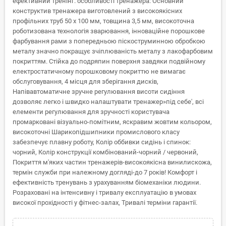
ефективний тренінг. особливості тренажера: Основний
конструктив тренажера виготовлений з високоякісних
профільних труб 50 х 100 мм, товщина 3,5 мм, високоточна
роботизована технологія зварювання, інноваційне порошкове
фарбування рами з попередньою піскоструминною обробкою
металу значно покращує зчіплюваність металу з лакофарбовим
покриттям. Стійка до подряпин поверхня завдяки подвійному
електростатичному порошковому покриттю не вимагає
обслуговування, 4 місця для зберігання дисків,
Напівавтоматичне зручне регулювання висоти сидіння
дозволяє легко і швидко налаштувати тренажер»під себе', всі
елементи регулювання для зручності користувача
промарковані візуально-помітним, яскравим жовтим кольором,
високоточні Шарикопідшипники промислового класу
забезпечує плавну роботу, Колір оббивки сидінь і спинок:
чорний, Колір конструкції комбінований-чорний / червоний,
Покриття м'яких частин тренажерів-високоякісна винилискожа,
термін служби при належному догляді-до 7 років! Комфорт і
ефективність тренувань з урахуванням біомеханіки людини.
Розраховані на інтенсивну і тривалу експлуатацію в умовах
високої прохідності у фітнес-залах, Тривалі терміни гарантії.