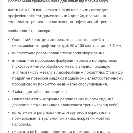
Професійний тренажер-лава для жиму від плечей вгору
IMPULSE STERLING
- ефектна лінія на вільних вагах для
професіоналів: фундаментальний дизайн, правильна
ергономіка, граничні навантаження - ефективний тренінг.
особливості тренажера:
Основний конструктив тренажера виготовлений з
високоякісних профільних труб 50 х 100 мм, товщина 3,5 мм,
високоточна роботизована технологія зварювання,
інноваційне порошкове фарбування рами з попередньою
піскоструминною обробкою металу значно покращує
зчіплюваність металу з лакофарбовим покриттям. Стійка до
подряпин поверхня завдяки подвійному електростатичному
порошковому покриттю не вимагає обслуговування,
4 місця для зберігання дисків,
Напівавтоматичне зручне регулювання висоти сидіння
дозволяє легко і швидко налаштувати тренажер»під себе',
всі елементи регулювання для зручності користувача
промарковані візуально-помітним, яскравим жовтим
кольором,
високоточні Шарикопідшипники промислового класу