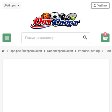
UAH грн.
person
Увійти
0
view_headline
search
chevron_right
chevron_right
chevron_right
chevron_right
Професійні тренажери
Силові тренажери
Impulse Sterling
Лава