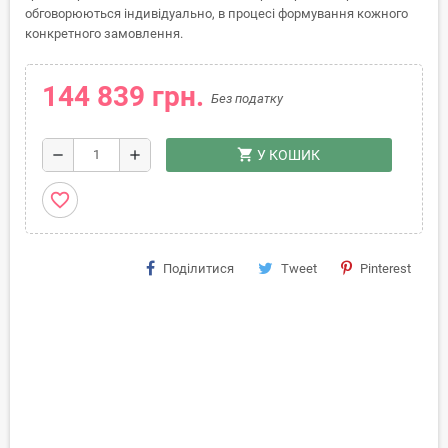
обговорюються індивідуально, в процесі формування кожного
конкретного замовлення.
144 839 грн.
Без податку
shopping_cart
remove
add
У КОШИК
favorite_border
Поділитися
Tweet
Pinterest