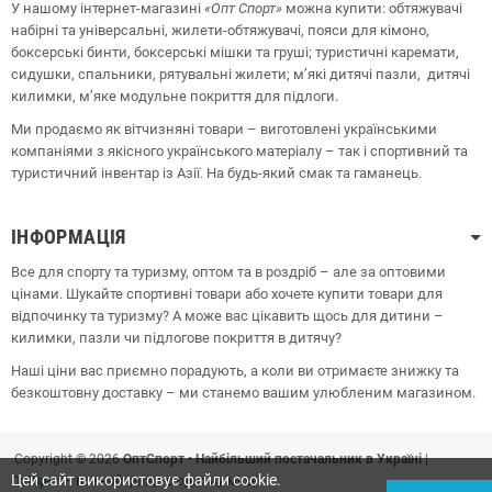
У нашому інтернет-магазині
«Опт
Спорт
»
можна купити: обтяжувачі
набірні та універсальні, жилети-обтяжувачі, пояси для кімоно,
боксерські бинти, боксерські мішки та груші;
туристичні каремати,
сидушки, спальники, рятувальні жилети;
м’які дитячі пазли, дитячі
килимки, м’яке модульне покриття для підлоги.
Ми продаємо як вітчизняні товари – виготовлені українськими
компаніями з якісного українського матеріалу – так і спортивний та
туристичний інвентар із Азії. На будь-який смак та гаманець.
ІНФОРМАЦІЯ
Все для спорту та туризму, оптом та в роздріб – але за оптовими
цінами. Шукайте спортивні товари або хочете купити товари для
відпочинку та туризму? А може вас цікавить щось для дитини –
килимки, пазли чи підлогове покриття в дитячу?
Наші ціни вас приємно порадують, а коли ви отримаєте знижку та
безкоштовну доставку – ми станемо вашим улюбленим магазином.
Copyright © 2026
ОптСпорт • Найбільший постачальник в Україні
|
Цей сайт використовує файли cookie.
OptSport
– все найкраще в одному місці!