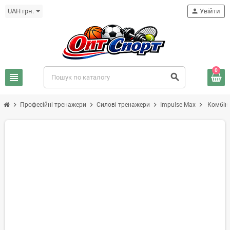
UAH грн.
person
Увійти
0
view_headline
search
chevron_right
chevron_right
chevron_right
chevron_right
Професійні тренажери
Силові тренажери
Impulse Max
Комбін