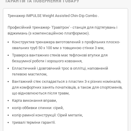
ГАРАНТІЯ ТА ПОВЕРНЕННЯ ТОВАРУ
Тренажер
IMPULSE Weight Assisted Chin-Dip Combo
.
Професійний тренажер- 'Гравітрон' - станція для підтягувань і
віджимань (з компенсаційною платформою).
Конструктив тренажера виготовлений з профільних плоско-
овальних труб 50 х 100 мм з товщиною стінки 3 мм,
Траверса вантажних стеків має тефлонові втулки для
безшумної роботи і хорошого ковзання,
Елластичний і довговічний трос в оплітці, наповненій
гелевою мастилом,
Вантажний стек складається з пластин 3-х різних номіналів,
для комфортних занять початківців, а також для спортсменів,
що відновлюються після травм,
Карта виконання вправи,
колір оббивки спинки: сірий,
колір рамної конструкції: Сірий металік,
тривалі терміни гарантії.