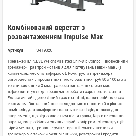
Комбінований верстат з
розвантаженням Impulse Max
Артикул
S-IT9320
Тренажер IMPULSE Weight Assisted Chin-Dip Combo . Професійний
тренажер- 'Гравітрон' - станція для підтягувань і віджимань (з
компенсаційною платформою). Конструктив тренажера
виготовлений з профільних плоско-овальних труб 50 х 100 мм з
товщиною стінки 3 мм, Траверса вантажних стеків має
тефлонові втулки для безшумної роботи і хорошого ковзання,
Елластичний і довговічний трос в оплітці, наповненій гелевою
мастилом, Вантажний стек складається з пластин 3-х різних
номіналів, для комфортних занять початківців, а також для
спортсменів, що відновлюються після травм, Карта виконання
вправи, колір оббивки спинки: сірий, колір рамної конструкції:
Сірий металік, тривалі терміни гарантії. *умови поставки
тренажерів, а також можливі знижки, розстрочки і кредити