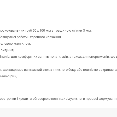
оско-овальних труб 50 х 100 мм з товщиною стінки 3 мм,
безшумної роботи і хорошого ковзання,
й гелевою мастилом,
 сидіння,
іналів, для комфортних занять початківців, а також для спортсменів, що
, що закриває вантажний стек з тильного боку, або повністю закриває ва
емно-сірий,
розстрочки і кредити обговорюються індивідуально, в процесі формуван