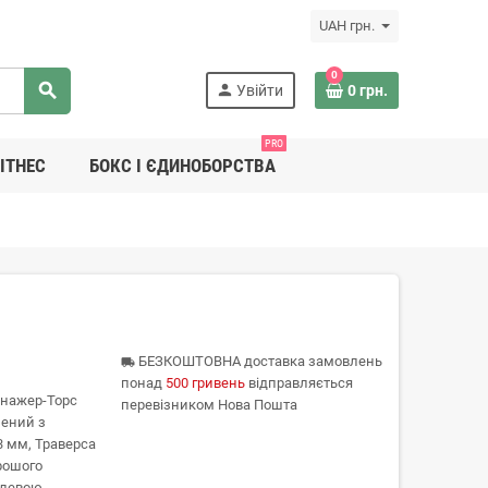
UAH грн.
0
search
person
Увійти
0 грн.
PRO
ІТНЕС
БОКС І ЄДИНОБОРСТВА
БЕЗКОШТОВНА доставка замовлень
local_shipping
понад
500 гривень
відправляється
енажер-Торс
перевізником Нова Пошта
лений з
3 мм, Траверса
орошого
гелевою