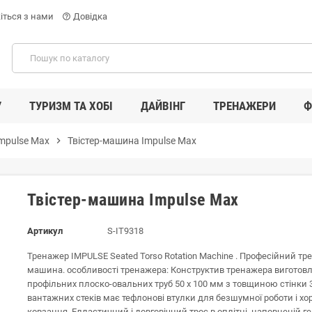
іться з нами
Довідка
help_outline
У
ТУРИЗМ ТА ХОБІ
ДАЙВІНГ
ТРЕНАЖЕРИ
Ф
mpulse Max
chevron_right
Твістер-машина Impulse Max
Твістер-машина Impulse Max
Артикул
S-IT9318
Тренажер IMPULSE Seated Torso Rotation Machine . Професійний тр
машина. особливості тренажера: Конструктив тренажера виготов
профільних плоско-овальних труб 50 х 100 мм з товщиною стінки 
вантажних стеків має тефлонові втулки для безшумної роботи і х
ковзання, Елластичний і довговічний трос в оплітці, наповненій 