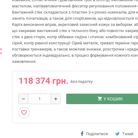
мастилом, напівавтоматичний фіксатор регулювання положення 
Вантажний стек складається з пластин 3-х різних номіналів, для
занять початківців, а також для спортсменів, що відновлюються п
Карта виконання вправ, акриловий захисний кожух за вибором: аб
що закриває вантажний стек з тильного боку, або повністю закр
стек з двох сторін, колір оббивки сидінь і спинок: комбінований сі
сірий, колір рамної конструкції: Сірий металік, тривалі терміни гара
поставки тренажерів, а також можливі знижки, розстрочки і кред
t_map
обговорюються індивідуально, в процесі формування кожного кон
замовлення.
118 374 грн.
Без податку
shopping_cart
remove
add
У КОШИК
favorite_border
Поділитися
Tweet