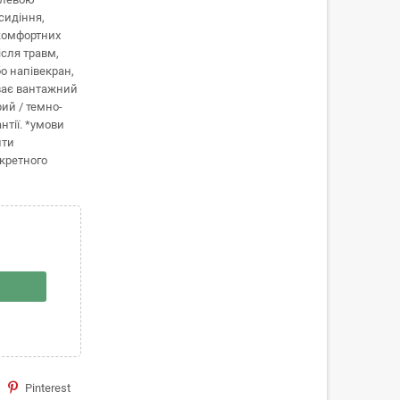
сидіння,
 комфортних
ісля травм,
о напівекран,
иває вантажний
рий / темно-
нтії. *умови
ити
кретного
Pinterest