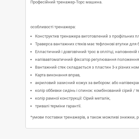
Професійний тренажер-Торс машина.
особливості тренажера:
Конструктив тренажера виготовлений з профільних пл
Траверса вантажних стеків має тефлонові втулки для 
Елластичний і довговічний трос в оплітці, наповнені
напівавтоматичний фіксатор регулювання положення
Вантажний стек складається з пластин 3-х різних ном
Карта виконання вправ,
акриловий захисний кожух за вибором: або напівекран
колір оббивки сидінь і спинок: комбінований сірий / т
колір рамної конструкції: Сірий металік,
тривалі терміни гарантії.
*умови поставки тренажерів, а також можливі знижки, 