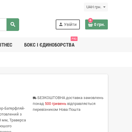
UAH грн.
0
search
person
Увійти
0 грн.
PRO
ІТНЕС
БОКС І ЄДИНОБОРСТВА
БЕЗКОШТОВНА доставка замовлень
local_shipping
понад
500 гривень
відправляється
жер-Батерфляй-
перевізником Нова Пошта
готовлений з
3 мм, Траверса
орошого
гелевою