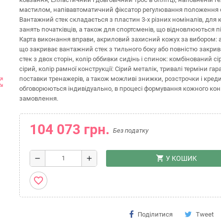
мастилом, напівавтоматичний фіксатор регулювання положення 
Вантажний стек складається з пластин 3-х різних номіналів, для
занять початківців, а також для спортсменів, що відновлюються п
Карта виконання вправи, акриловий захисний кожух за вибором: а
що закриває вантажний стек з тильного боку або повністю закри
стек з двох сторін, колір оббивки сидінь і спинок: комбінований сі
сірий, колір рамної конструкції: Сірий металік, тривалі терміни гара
поставки тренажерів, а також можливі знижки, розстрочки і кред
t_map
обговорюються індивідуально, в процесі формування кожного кон
замовлення.
104 073 грн.
Без податку
shopping_cart
remove
add
У КОШИК
favorite_border
Поділитися
Tweet