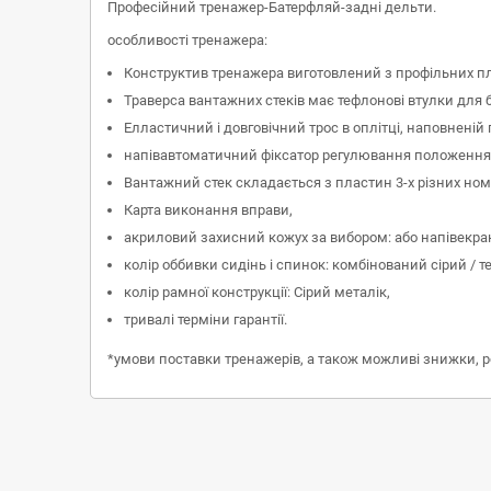
Професійний тренажер-Батерфляй-задні дельти
.
особливості тренажера:
Конструктив тренажера виготовлений з профільних пл
Траверса вантажних стеків має тефлонові втулки для 
Елластичний і довговічний трос в оплітці, наповнені
напівавтоматичний фіксатор регулювання положення
Вантажний стек складається з пластин 3-х різних ном
Карта виконання вправи,
акриловий захисний кожух за вибором: або напівекран
колір оббивки сидінь і спинок: комбінований сірий / т
колір рамної конструкції: Сірий металік,
тривалі терміни гарантії.
*умови поставки тренажерів, а також можливі знижки, 