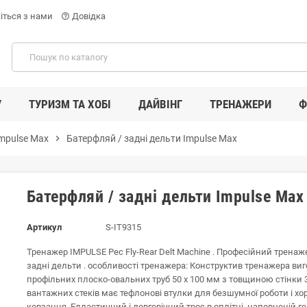
іться з нами
Довідка
help_outline
У
ТУРИЗМ ТА ХОБІ
ДАЙВІНГ
ТРЕНАЖЕРИ
Ф
mpulse Max
chevron_right
Батерфляй / задні дельти Impulse Max
Батерфляй / задні дельти Impulse Max
Артикул
S-IT9315
Тренажер IMPULSE Pec Fly-Rear Delt Machine . Професійний трена
задні дельти . особливості тренажера: Конструктив тренажера ви
профільних плоско-овальних труб 50 х 100 мм з товщиною стінки 
вантажних стеків має тефлонові втулки для безшумної роботи і х
ковзання, Елластичний і довговічний трос в оплітці, наповненій 