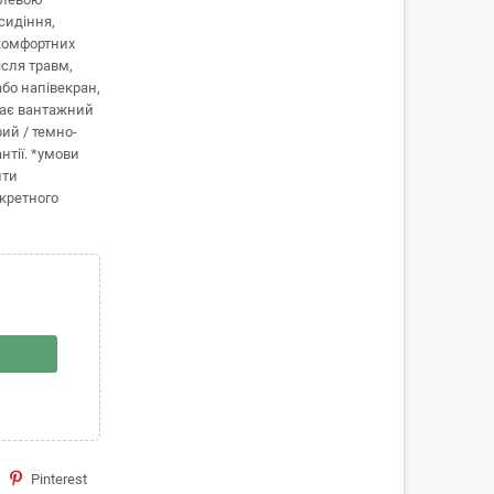
сидіння,
 комфортних
ісля травм,
бо напівекран,
ває вантажний
рий / темно-
нтії. *умови
ити
кретного
Pinterest