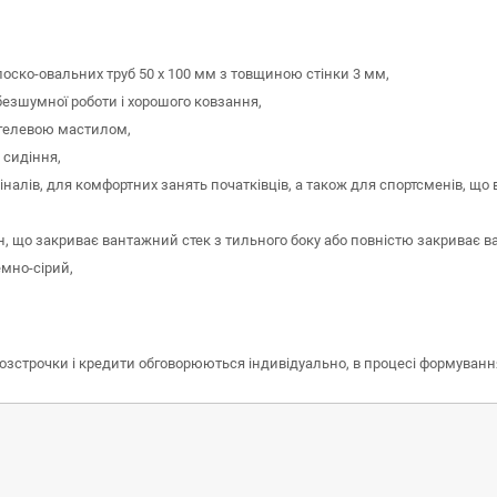
оско-овальних труб 50 х 100 мм з товщиною стінки 3 мм,
безшумної роботи і хорошого ковзання,
й гелевою мастилом,
 сидіння,
іналів, для комфортних занять початківців, а також для спортсменів, що
, що закриває вантажний стек з тильного боку або повністю закриває ва
емно-сірий,
розстрочки і кредити обговорюються індивідуально, в процесі формуван