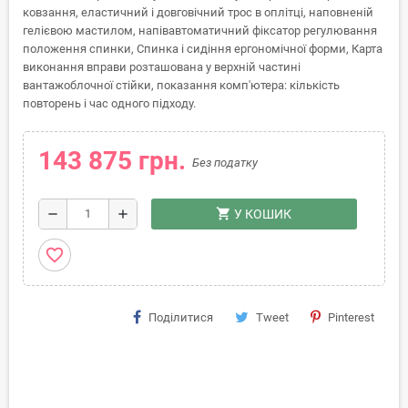
ковзання, еластичний і довговічний трос в оплітці, наповненій
гелієвою мастилом, напівавтоматичний фіксатор регулювання
положення спинки, Спинка і сидіння ергономічної форми, Карта
виконання вправи розташована у верхній частині
вантажоблочної стійки, показання комп'ютера: кількість
повторень і час одного підходу.
143 875 грн.
Без податку
shopping_cart
remove
add
У КОШИК
favorite_border
Поділитися
Tweet
Pinterest