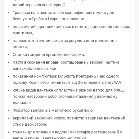
дизайнерської конфігурації,
Траверса вантажних стеків має тефлонові втулки для
безшумної роботи і хорошого ковзання,
еластичний і довговічний трос в оплітці, наповненій гелієвою
мастилом,
напівавтоматичний фіксатор регулювання положення
спинки,
Спинка і сидіння ергономічної форми,
Карта виконання вправи розташована у верхній частині
вантажоблочної стійки,
показання комп'ютера: кількість повторень і час одного
підходу. Комп'ютер ' живиться 'від 2-х елементів типу'ААА',
кілька видів вантажних пластин з різною вагою для більш
'тонкої' настройки робочого навантаження у верхньому
діапазоні,
Фіксатор вантажів з магнітною рукояткою,
акриловий захисний кожух, повністю закриває вантажний
стек з двох сторін,
тримач для пляшки з водою і аксесуарів розташований у
верхній кришці вантажоблочної стійки,