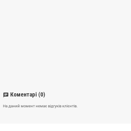
Коментарі
(0)
chat
На даний момент немає відгуків клієнтів.