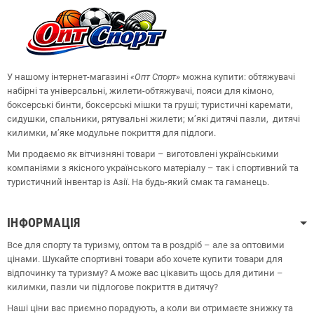
У нашому інтернет-магазині
«Опт
Спорт
»
можна купити: обтяжувачі
набірні та універсальні, жилети-обтяжувачі, пояси для кімоно,
боксерські бинти, боксерські мішки та груші;
туристичні каремати,
сидушки, спальники, рятувальні жилети;
м’які дитячі пазли, дитячі
килимки, м’яке модульне покриття для підлоги.
Ми продаємо як вітчизняні товари – виготовлені українськими
компаніями з якісного українського матеріалу – так і спортивний та
туристичний інвентар із Азії. На будь-який смак та гаманець.
ІНФОРМАЦІЯ
Все для спорту та туризму, оптом та в роздріб – але за оптовими
цінами. Шукайте спортивні товари або хочете купити товари для
відпочинку та туризму? А може вас цікавить щось для дитини –
килимки, пазли чи підлогове покриття в дитячу?
Наші ціни вас приємно порадують, а коли ви отримаєте знижку та