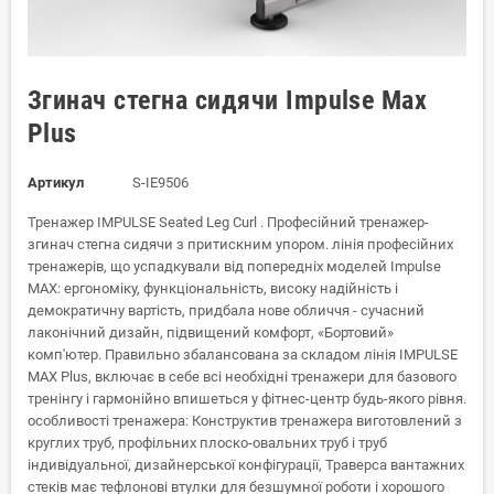
Згинач стегна сидячи Impulse Max
Plus
Артикул
S-IE9506
Тренажер IMPULSE Seated Leg Curl . Професійний тренажер-
згинач стегна сидячи з притискним упором. лінія професійних
тренажерів, що успадкували від попередніх моделей Impulse
MAX: ергономіку, функціональність, високу надійність і
демократичну вартість, придбала нове обличчя - сучасний
лаконічний дизайн, підвищений комфорт, «Бортовий»
комп'ютер. Правильно збалансована за складом лінія IMPULSE
MAX Plus, включає в себе всі необхідні тренажери для базового
тренінгу і гармонійно впишеться у фітнес-центр будь-якого рівня.
особливості тренажера: Конструктив тренажера виготовлений з
круглих труб, профільних плоско-овальних труб і труб
індивідуальної, дизайнерської конфігурації, Траверса вантажних
стеків має тефлонові втулки для безшумної роботи і хорошого