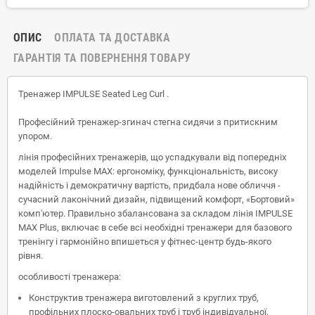
ОПИС
ОПЛАТА ТА ДОСТАВКА
ГАРАНТІЯ ТА ПОВЕРНЕННЯ ТОВАРУ
Тренажер IMPULSE
Seated Leg Curl
.
Професійний тренажер-згинач стегна сидячи з притискним
упором.
лінія професійних тренажерів, що успадкували від попередніх
моделей Impulse MAX: ергономіку, функціональність, високу
надійність і демократичну вартість, придбала нове обличчя -
сучасний лаконічний дизайн, підвищений комфорт, «Бортовий»
комп'ютер. Правильно збалансована за складом лінія IMPULSE
MAX Plus, включає в себе всі необхідні тренажери для базового
тренінгу і гармонійно впишеться у фітнес-центр будь-якого
рівня.
особливості тренажера:
Конструктив тренажера виготовлений з круглих труб,
профільних плоско-овальних труб і труб індивідуальної,