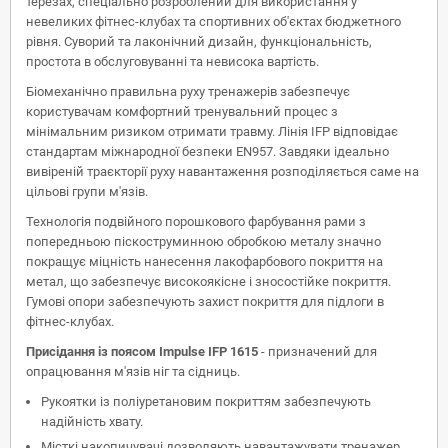
терезах, спеціально розроблений для використання у
невеликих фітнес-клубах та спортивних об'єктах бюджетного
рівня. Суворий та лаконічний дизайн, функціональність,
простота в обслуговуванні та невисока вартість.
Біомеханічно правильна руху тренажерів забезпечує
користувачам комфортний тренувальний процес з
мінімальним ризиком отримати травму. Лінія IFP відповідає
стандартам міжнародної безпеки EN957. Завдяки ідеально
вивіреній траєкторії руху навантаження розподіляється саме на
цільові групи м'язів.
Технологія подвійного порошкового фарбування рами з
попередньою піскоструминною обробкою металу значно
покращує міцність нанесення лакофарбового покриття на
метал, що забезпечує високоякісне і зносостійке покриття.
Гумові опори забезпечують захист покриття для підлоги в
фітнес-клубах.
Присідання із поясом Impulse IFP 1615
- призначений для
опрацювання м'язів ніг та сідниць.
Рукоятки із поліуретановим покриттям забезпечують
надійність хвату.
Місткі накопичувачі дозволяють навантажувати тренажер