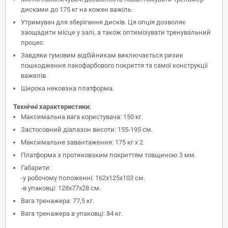
дисками до 175 кг на кожен важіль.
Утримувач для зберігання дисків. Ця опція дозволяє
заощадити місце у залі, а також оптимізувати тренувальний
процес.
Завдяки гумовим відбійникам виключається ризик
пошкодження лакофарбового покриття та самої конструкції
важелів.
Широка нековзна платформа.
Технічні характеристики:
Максимальна вага користувача: 150 кг.
Застосовний діапазон висоти: 155-195 см.
Максимальне завантаження: 175 кг х 2
Платформа з протиковзким покриттям товщиною 3 мм.
Габарити:
-у робочому положенні: 162х125х103 см.
-в упаковці: 128х77х28 см.
Вага тренажера: 77,5 кг.
Вага тренажера в упаковці: 84 кг.