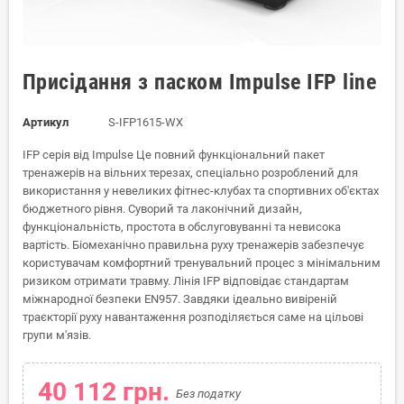
Присідання з паском Impulse IFP line
Артикул
S-IFP1615-WX
IFP серія від Impulse Це повний функціональний пакет
тренажерів на вільних терезах, спеціально розроблений для
використання у невеликих фітнес-клубах та спортивних об'єктах
бюджетного рівня. Суворий та лаконічний дизайн,
функціональність, простота в обслуговуванні та невисока
вартість. Біомеханічно правильна руху тренажерів забезпечує
користувачам комфортний тренувальний процес з мінімальним
ризиком отримати травму. Лінія IFP відповідає стандартам
міжнародної безпеки EN957. Завдяки ідеально вивіреній
траєкторії руху навантаження розподіляється саме на цільові
групи м'язів.
40 112 грн.
Без податку