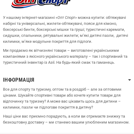
У нашому інтернет-магазині
«Опт
Спорт
»
можна купити: обтяжувачі
набірні та універсальні, жилети-обтяжувачі, пояси для кімоно,
боксерські бинти, боксерські мішки та груші;
туристичні каремати,
сидушки, спальники, рятувальні жилети;
м’які дитячі пазли, дитячі
килимки, м’яке модульне покриття для підлоги.
Ми продаємо як вітчизняні товари – виготовлені українськими
компаніями з якісного українського матеріалу – так і спортивний та
туристичний інвентар із Азії. На будь-який смак та гаманець.
ІНФОРМАЦІЯ
Все для спорту та туризму, оптом та в роздріб – але за оптовими
цінами. Шукайте спортивні товари або хочете купити товари для
відпочинку та туризму? А може вас цікавить щось для дитини –
килимки, пазли чи підлогове покриття в дитячу?
Наші ціни вас приємно порадують, а коли ви отримаєте знижку та
безкоштовну доставку – ми станемо вашим улюбленим магазином.