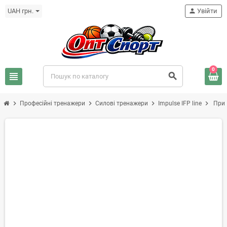
UAH грн.
person
Увійти
0
view_headline
search
chevron_right
chevron_right
chevron_right
chevron_right
Професійні тренажери
Силові тренажери
Impulse IFP line
Прис