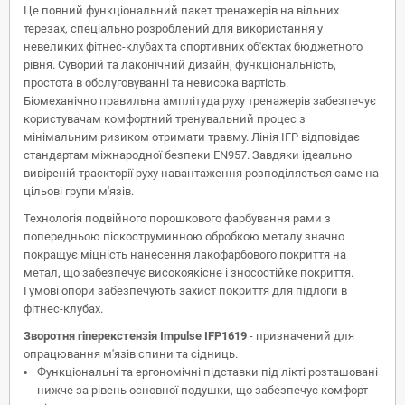
Це повний функціональний пакет тренажерів на вільних
терезах, спеціально розроблений для використання у
невеликих фітнес-клубах та спортивних об'єктах бюджетного
рівня. Суворий та лаконічний дизайн, функціональність,
простота в обслуговуванні та невисока вартість.
Біомеханічно правильна амплітуда руху тренажерів забезпечує
користувачам комфортний тренувальний процес з
мінімальним ризиком отримати травму. Лінія IFP відповідає
стандартам міжнародної безпеки EN957. Завдяки ідеально
вивіреній траєкторії руху навантаження розподіляється саме на
цільові групи м'язів.
Технологія подвійного порошкового фарбування рами з
попередньою піскоструминною обробкою металу значно
покращує міцність нанесення лакофарбового покриття на
метал, що забезпечує високоякісне і зносостійке покриття.
Гумові опори забезпечують захист покриття для підлоги в
фітнес-клубах.
Зворотня гіперекстензія Impulse IFP1619
- призначений для
опрацювання м'язів спини та сідниць.
Функціональні та ергономічні підставки під лікті розташовані
нижче за рівень основної подушки, що забезпечує комфорт