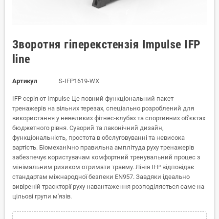
Зворотня гіперекстензія Impulse IFP
line
Артикул
S-IFP1619-WX
IFP серія от Impulse Це повний функціональний пакет
тренажерів на вільних терезах, спеціально розроблений для
використання у невеликих фітнес-клубах та спортивних об'єктах
бюджетного рівня. Суворий та лаконічний дизайн,
функціональність, простота в обслуговуванні та невисока
вартість. Біомеханічно правильна амплітуда руху тренажерів
забезпечує користувачам комфортний тренувальний процес з
мінімальним ризиком отримати травму. Лінія IFP відповідає
стандартам міжнародної безпеки EN957. Завдяки ідеально
вивіреній траєкторії руху навантаження розподіляється саме на
цільові групи м'язів.