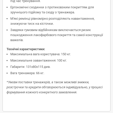
під час тренування.
Ергономічні сходинки з протиковзким покриттям для
зручнішого підйому та сходу з тренажера.
М'які ремінці рівномірно розподіляють навантаження,
знижуючи тиск на кісточки.
Завдяки гумовим відбійникам виключається ризик
пошкодження лакофарбового покриття та самої конструкції
важелів.
Технічні характеристики:
Максимальна вага користувача: 150 кг.
Максимальне завантаження: 100 кг.
Габарити: 131х80х115 див.
Вага тренажера: 66 кг.
*Умови поставки тренажерів, а також можливі знижки,
розстрочки та кредити обговорюються індивідуально, у процесі
формування кожного конкретного замовлення.