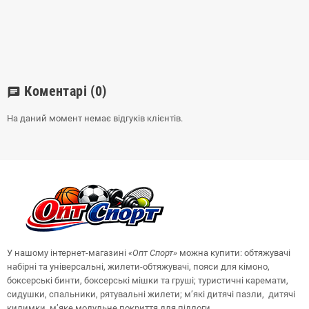
Коментарі
(0)
chat
На даний момент немає відгуків клієнтів.
У нашому інтернет-магазині
«Опт
Спорт
»
можна купити: обтяжувачі
набірні та універсальні, жилети-обтяжувачі, пояси для кімоно,
боксерські бинти, боксерські мішки та груші;
туристичні каремати,
сидушки, спальники, рятувальні жилети;
м’які дитячі пазли, дитячі
килимки, м’яке модульне покриття для підлоги.