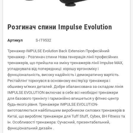
Розгинач спини Impulse Evolution
Артикул
S-IT9532
Тренажер IMPULSE Evolution Back Extension Професійний
тренажер - Розгинач спини Нова генерація лінії професійних
тренажерів, що прийшла на зміну тренажерів лінії Impulse MAX,
успадкувала від попередниці: хорошу ергономіку і
функціональність, високу надійність і демократичну вартість.
Рестайлінг торкнувся в основному екстер'єр тренажера і
обшивку м'яких деталей. Добре збалансована за складом лінія
IMPULSE EVOLUTION включає в себе всі необхідні тренажери
для базового тренінгу і гармонійно впишеться у фітнес-центр
будь-якого рівня. Тренажери IMPULSE EVOLUTION-
виготовляються найбільшим виробником силових тренажерів в
Китаї, що виробляє тренажери для Tuff Stuff, Cybex, BH Fitness та
ін. Особливості тренажера: Сучасний, презентабельний,
функціональний дизайн .