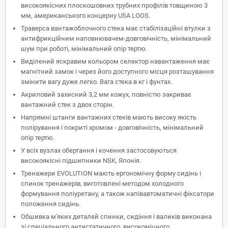
високоякісних плоскошовних трубних профілів товщиною 3
мм, американського концерну USA LOOS.
Траверса вантажоблочного стека має стабілізаційні втулки з
антифрикційним наповнювачем-довговічність, мінімальний
шум при роботі, мінімальний опір тертю.
Виділений яскравим кольором селектор навантаження має
магнітний замок і через його доступного місця розташування
змінити вагу дуже легко. Вага стека в кг і фунтах.
Акриловий захисний 3,2 мм кожух, повністю закриває
вантажний стек з двох сторін.
Напрямні штанги вантажних стеків мають високу якість
полірування і покриті хромом - довговічність, мінімальний
опір тертю.
У всіх вузлах обертання і кочення застосовуються
високоякісні підшипники NSK, Японія.
Тренажери EVOLUTION мають ергономічну форму сидінь і
спинок тренажерів, виготовлені методом холодного
формування поліуретану, а також напівавтоматичні фіксатори
положення сидінь.
Обшивка м'яких деталей спинки, сидіння і валиків виконана
зі спеціального антистатичного, високоміцного,