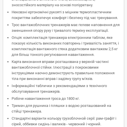
зносостійкого матеріалу на основі поліуретану.
Нековзні ергономічні рукояті з міцним термопластичним
покриттям забезпечує комфорт і безпеку під час тренування.
Трос вантажоблочних тренажерів має гелеве наповнення для
зменшення опору руху і тривалого терміну експлуатації.
Опція: комплектація тренажера електронним таблом, яке
показує кількість виконаних повторень і тривалість заняття, і
комплектація вантажного стека додатковим вантажем 2,5 кг
для більш тонкого регулювання навантаження.
Карта виконання вправи розташована у верхній частині
вантажоблочної стійки. Ілюстрації з покроковими
інструкціями наочно демонструють правильне положення
тіла при виконанні вправ і задіяну групу м'язів.
Інформаційні таблички з рекомендаціями з технічного
обслуговування тренажерів.
Робоче навантаження троса до 1800 кг.
Тримач для рушника і пляшки з водою розташований на
стійці тренажера.
Стандартні варіанти кольору грузоблочной серії: рам-графіт і
сірий, оббивки сидінь і валиків - червоний і чорний.