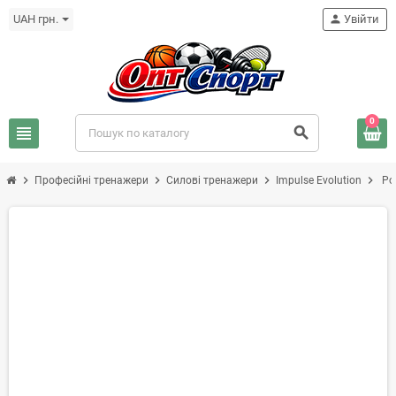
UAH грн.
person
Увійти
0
view_headline
search
chevron_right
chevron_right
chevron_right
chevron_right
Професійні тренажери
Силові тренажери
Impulse Evolution
Ро