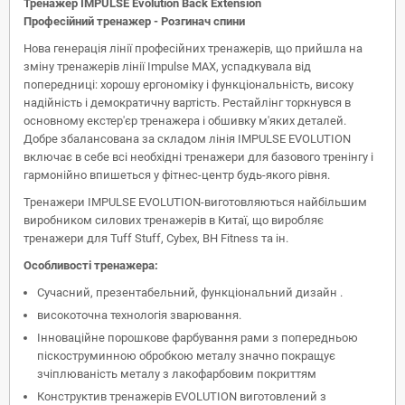
Тренажер IMPULSE Evolution
Back Extension
Професійний тренажер - Розгинач спини
Нова генерація лінії професійних тренажерів, що прийшла на
зміну тренажерів лінії Impulse MAX, успадкувала від
попередниці: хорошу ергономіку і функціональність, високу
надійність і демократичну вартість. Рестайлінг торкнувся в
основному екстер'єр тренажера і обшивку м'яких деталей.
Добре збалансована за складом лінія IMPULSE EVOLUTION
включає в себе всі необхідні тренажери для базового тренінгу і
гармонійно впишеться у фітнес-центр будь-якого рівня.
Тренажери IMPULSE EVOLUTION-виготовляються найбільшим
виробником силових тренажерів в Китаї, що виробляє
тренажери для Tuff Stuff, Cybex, BH Fitness та ін.
Особливості тренажера:
Сучасний, презентабельний, функціональний дизайн .
високоточна технологія зварювання.
Інноваційне порошкове фарбування рами з попередньою
піскоструминною обробкою металу значно покращує
зчіплюваність металу з лакофарбовим покриттям
Конструктив тренажерів EVOLUTION виготовлений з