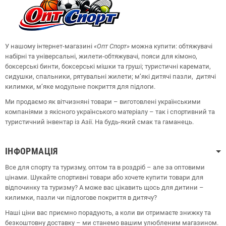
У нашому інтернет-магазині
«Опт
Спорт
»
можна купити: обтяжувачі
набірні та універсальні, жилети-обтяжувачі, пояси для кімоно,
боксерські бинти, боксерські мішки та груші;
туристичні каремати,
сидушки, спальники, рятувальні жилети;
м’які дитячі пазли, дитячі
килимки, м’яке модульне покриття для підлоги.
Ми продаємо як вітчизняні товари – виготовлені українськими
компаніями з якісного українського матеріалу – так і спортивний та
туристичний інвентар із Азії. На будь-який смак та гаманець.
ІНФОРМАЦІЯ
Все для спорту та туризму, оптом та в роздріб – але за оптовими
цінами. Шукайте спортивні товари або хочете купити товари для
відпочинку та туризму? А може вас цікавить щось для дитини –
килимки, пазли чи підлогове покриття в дитячу?
Наші ціни вас приємно порадують, а коли ви отримаєте знижку та
безкоштовну доставку – ми станемо вашим улюбленим магазином.