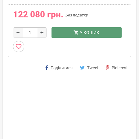
122 080 грн.
Без податку
shopping_cart
remove
add
У КОШИК
favorite_border
Поділитися
Tweet
Pinterest