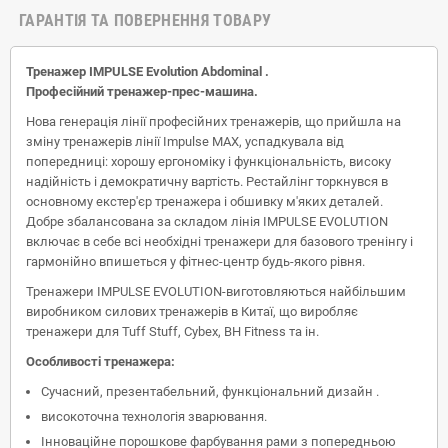
ГАРАНТІЯ ТА ПОВЕРНЕННЯ ТОВАРУ
Тренажер IMPULSE Evolution
Abdominal .
Професійний тренажер-прес-машина.
Нова генерація лінії професійних тренажерів, що прийшла на
зміну тренажерів лінії Impulse MAX, успадкувала від
попередниці: хорошу ергономіку і функціональність, високу
надійність і демократичну вартість. Рестайлінг торкнувся в
основному екстер'єр тренажера і обшивку м'яких деталей.
Добре збалансована за складом лінія IMPULSE EVOLUTION
включає в себе всі необхідні тренажери для базового тренінгу і
гармонійно впишеться у фітнес-центр будь-якого рівня.
Тренажери IMPULSE EVOLUTION-виготовляються найбільшим
виробником силових тренажерів в Китаї, що виробляє
тренажери для Tuff Stuff, Cybex, BH Fitness та ін.
Особливості тренажера:
Сучасний, презентабельний, функціональний дизайн .
високоточна технологія зварювання.
Інноваційне порошкове фарбування рами з попередньою