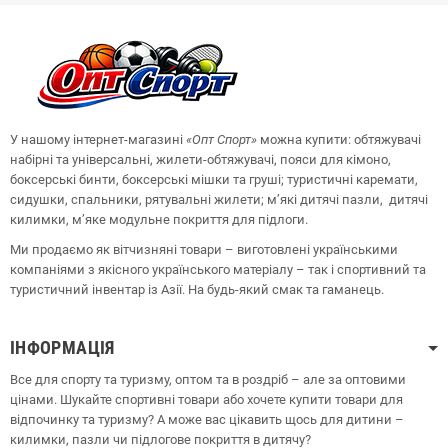
У нашому інтернет-магазині
«Опт
Спорт
»
можна купити: обтяжувачі
набірні та універсальні, жилети-обтяжувачі, пояси для кімоно,
боксерські бинти, боксерські мішки та груші;
туристичні каремати,
сидушки, спальники, рятувальні жилети;
м’які дитячі пазли, дитячі
килимки, м’яке модульне покриття для підлоги.
Ми продаємо як вітчизняні товари – виготовлені українськими
компаніями з якісного українського матеріалу – так і спортивний та
туристичний інвентар із Азії. На будь-який смак та гаманець.
ІНФОРМАЦІЯ
Все для спорту та туризму, оптом та в роздріб – але за оптовими
цінами. Шукайте спортивні товари або хочете купити товари для
відпочинку та туризму? А може вас цікавить щось для дитини –
килимки, пазли чи підлогове покриття в дитячу?