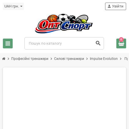
UAH грн.
person
Увійти
0
view_headline
search
chevron_right
chevron_right
chevron_right
chevron_right
Професійні тренажери
Силові тренажери
Impulse Evolution
Пр