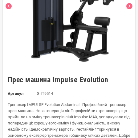
chevron_left
chevron_right
Прес машина Impulse Evolution
Артикул
S-IT9514
Тренажер IMPULSE Evolution Abdominal . Професійний тренажер-
прес-машина. Нова генерація лінії професійних тренажерів, що
прийшла на зміну тренажерів лінії Impulse MAX, успадкувала від
попередниці: хорошу ергономіку і функціональність, високу
надійність і демократичну вартість. Рестайлінг торкнувся в
основному екстер'єр тренажера і обшивку м'яких деталей. Добре