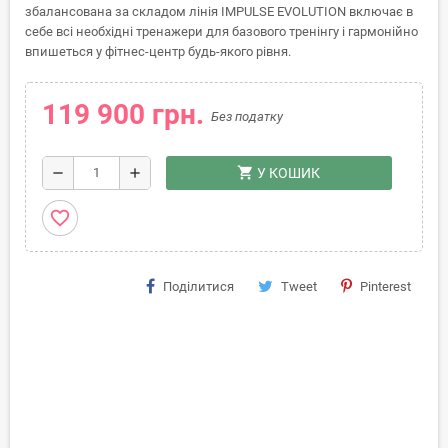
збалансована за складом лінія IMPULSE EVOLUTION включає в
себе всі необхідні тренажери для базового тренінгу і гармонійно
впишеться у фітнес-центр будь-якого рівня.
119 900 грн.
Без податку
shopping_cart
remove
add
У КОШИК
favorite_border
Поділитися
Tweet
Pinterest