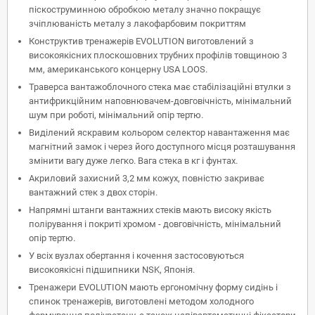
піскоструминною обробкою металу значно покращує
зчіплюваність металу з лакофарбовим покриттям
Конструктив тренажерів EVOLUTION виготовлений з
високоякісних плоскошовних трубних профілів товщиною 3
мм, американського концерну USA LOOS.
Траверса вантажоблочного стека має стабілізаційні втулки з
антифрикційним наповнювачем-довговічність, мінімальний
шум при роботі, мінімальний опір тертю.
Виділений яскравим кольором селектор навантаження має
магнітний замок і через його доступного місця розташування
змінити вагу дуже легко. Вага стека в кг і фунтах.
Акриловий захисний 3,2 мм кожух, повністю закриває
вантажний стек з двох сторін.
Напрямні штанги вантажних стеків мають високу якість
полірування і покриті хромом - довговічність, мінімальний
опір тертю.
У всіх вузлах обертання і кочення застосовуються
високоякісні підшипники NSK, Японія.
Тренажери EVOLUTION мають ергономічну форму сидінь і
спинок тренажерів, виготовлені методом холодного