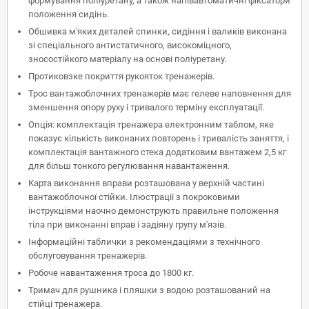
формування поліуретану, а також напівавтоматичні фіксатори
положення сидінь.
Обшивка м'яких деталей спинки, сидіння і валиків виконана
зі спеціального антистатичного, високоміцного,
зносостійкого матеріалу на основі поліуретану.
Протиковзке покриття рукояток тренажерів.
Трос вантажоблочних тренажерів має гелеве наповнення для
зменшення опору руху і тривалого терміну експлуатації.
Опція: комплектація тренажера електронним таблом, яке
показує кількість виконаних повторень і тривалість заняття, і
комплектація вантажного стека додатковим вантажем 2,5 кг
для більш тонкого регулювання навантаження.
Карта виконання вправи розташована у верхній частині
вантажоблочної стійки. Ілюстрації з покроковими
інструкціями наочно демонструють правильне положення
тіла при виконанні вправ і задіяну групу м'язів.
Інформаційні таблички з рекомендаціями з технічного
обслуговування тренажерів.
Робоче навантаження троса до 1800 кг.
Тримач для рушника і пляшки з водою розташований на
стійці тренажера.