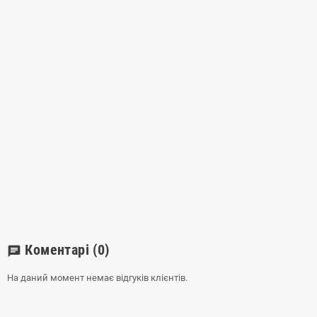
Коментарі
(0)
chat
На даний момент немає відгуків клієнтів.