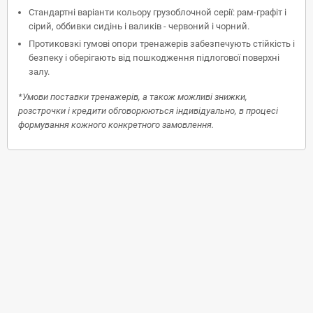
Стандартні варіанти кольору грузоблочной серії: рам-графіт і
сірий, оббивки сидінь і валиків - червоний і чорний.
Протиковзкі гумові опори тренажерів забезпечують стійкість і
безпеку і оберігають від пошкодження підлогової поверхні
залу.
*Умови поставки тренажерів, а також можливі знижки,
розстрочки і кредити обговорюються індивідуально, в процесі
формування кожного конкретного замовлення.