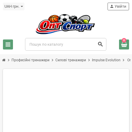
UAH грн.
person
Увійти
0
view_headline
search
chevron_right
chevron_right
chevron_right
chevron_right
Професійні тренажери
Силові тренажери
Impulse Evolution
Оп