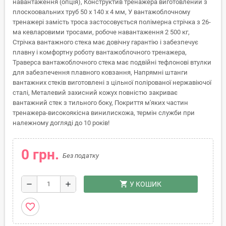
навантаження (опція), Конструктив тренажера виготовлений з
плоскоовальних труб 50 x 140 x 4 мм, У вантажоблочному
тренажері замість троса застосовується полімерна стрічка з 26-
ма кевларовими тросами, робоче навантаження 2 500 кг,
Стрічка вантажного стека має довічну гарантію і забезпечує
плавну і комфортну роботу вантажоблочного тренажера,
Траверса вантажоблочного стека має подвійні тефлонові втулки
для забезпечення плавного ковзання, Напрямні штанги
вантажних стеків виготовлені з цільної полірованої нержавіючої
сталі, Металевий захисний кожух повністю закриває
вантажний стек з тильного боку, Покриття м'яких частин
тренажера-високоякісна винилискожа, термін служби при
належному догляді до 10 років!
0 грн.
Без податку
shopping_cart
remove
add
У КОШИК
favorite_border