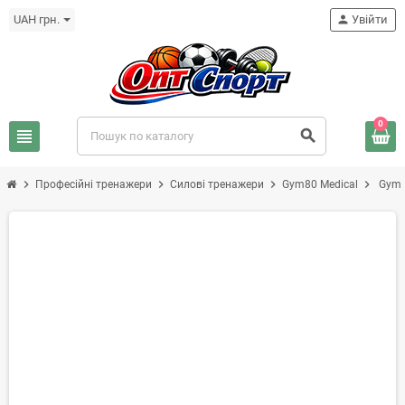
UAH грн.
person
Увійти
0
view_headline
search
chevron_right
chevron_right
chevron_right
chevron_right
Професійні тренажери
Силові тренажери
Gym80 Medical
Gym8