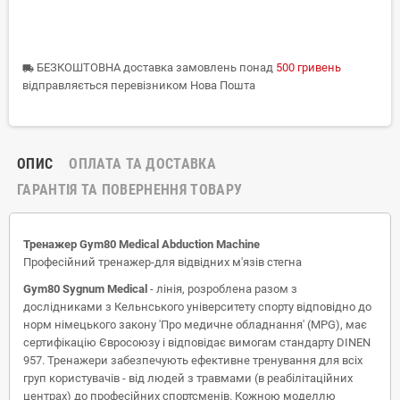
БЕЗКОШТОВНА доставка замовлень понад
500 гривень
local_shipping
відправляється перевізником Нова Пошта
ОПИС
ОПЛАТА ТА ДОСТАВКА
ГАРАНТІЯ ТА ПОВЕРНЕННЯ ТОВАРУ
Тренажер Gym80 Medical Abduction Machine
Професійний тренажер-для відвідних м'язів стегна
Gym80 Sygnum Medical
- лінія, розроблена разом з
дослідниками з Кельнського університету спорту відповідно до
норм німецького закону 'Про медичне обладнання' (MPG), має
сертифікацію Євросоюзу і відповідає вимогам стандарту DINEN
957. Тренажери забезпечують ефективне тренування для всіх
груп користувачів - від людей з травмами (в реабілітаційних
центрах) до професійних спортсменів. Кожною моделлю