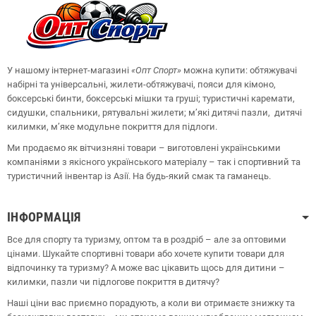
У нашому інтернет-магазині
«Опт
Спорт
»
можна купити: обтяжувачі
набірні та універсальні, жилети-обтяжувачі, пояси для кімоно,
боксерські бинти, боксерські мішки та груші;
туристичні каремати,
сидушки, спальники, рятувальні жилети;
м’які дитячі пазли, дитячі
килимки, м’яке модульне покриття для підлоги.
Ми продаємо як вітчизняні товари – виготовлені українськими
компаніями з якісного українського матеріалу – так і спортивний та
туристичний інвентар із Азії. На будь-який смак та гаманець.
ІНФОРМАЦІЯ
Все для спорту та туризму, оптом та в роздріб – але за оптовими
цінами. Шукайте спортивні товари або хочете купити товари для
відпочинку та туризму? А може вас цікавить щось для дитини –
килимки, пазли чи підлогове покриття в дитячу?
Наші ціни вас приємно порадують, а коли ви отримаєте знижку та