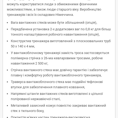
можуть користуватися люди з обмеженими фізичними
можливостями, а також люди старшого віку. Виробництво
тренажерів і всіх їх складових-Німеччина.
Вага вантажних стеків може бути збільшений (опція),
Передбачена установка 2-х додаткових ваг по 0,8 кг для більш
тонкого налаштування робочого навантаження (опція),
Конструктив тренажера виготовлений з плоскоовальних труб
50 x 140 x 4 мм,
У вантажоблочному тренажері замість троса застосовується
полімерна стрічка з 26-ма кевларовими тросами, робоче
навантаження 2 500 кг,
Стрічка вантажного стека має довічну гарантію і забезпечує
плавну і комфортну роботу вантажоблочного тренажера,
Траверса вантажоблочного стека має подвійні тефлонові
втулки для забезпечення плавного ковзання,
Напрямні штанги вантажних стеків виготовлені з цільної
полірованої нержавіючої сталі,
Металевий захисний кожух повністю закриває вантажний
стек з тильного боку,
Покриття м'яких частин тренажера-високоякісна