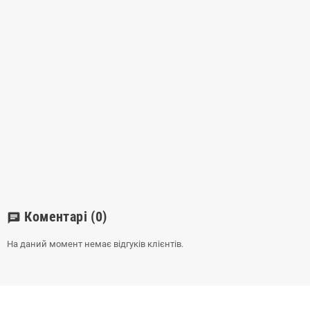
Коментарі
(0)
chat
На даний момент немає відгуків клієнтів.