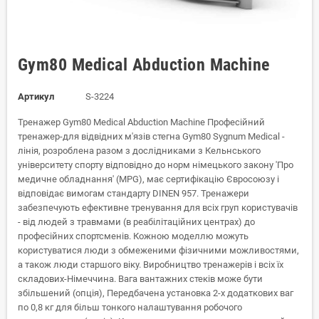
Gym80 Medical Abduction Machine
Артикул
S-3224
Тренажер Gym80 Medical Abduction Machine Професійний
тренажер-для відвідних м'язів стегна Gym80 Sygnum Medical -
лінія, розроблена разом з дослідниками з Кельнського
університету спорту відповідно до норм німецького закону 'Про
медичне обладнання' (MPG), має сертифікацію Євросоюзу і
відповідає вимогам стандарту DINEN 957. Тренажери
забезпечують ефективне тренування для всіх груп користувачів
- від людей з травмами (в реабілітаційних центрах) до
професійних спортсменів. Кожною моделлю можуть
користуватися люди з обмеженими фізичними можливостями,
а також люди старшого віку. Виробництво тренажерів і всіх їх
складових-Німеччина. Вага вантажних стеків може бути
збільшений (опція), Передбачена установка 2-х додаткових ваг
по 0,8 кг для більш тонкого налаштування робочого