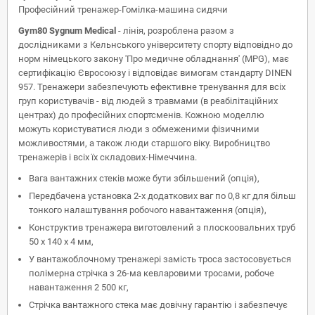
Професійний тренажер-Гомілка-машина сидячи
Gym80 Sygnum Medical
- лінія, розроблена разом з
дослідниками з Кельнського університету спорту відповідно до
норм німецького закону 'Про медичне обладнання' (MPG), має
сертифікацію Євросоюзу і відповідає вимогам стандарту DINEN
957. Тренажери забезпечують ефективне тренування для всіх
груп користувачів - від людей з травмами (в реабілітаційних
центрах) до професійних спортсменів. Кожною моделлю
можуть користуватися люди з обмеженими фізичними
можливостями, а також люди старшого віку. Виробництво
тренажерів і всіх їх складових-Німеччина.
Вага вантажних стеків може бути збільшений (опція),
Передбачена установка 2-х додаткових ваг по 0,8 кг для більш
тонкого налаштування робочого навантаження (опція),
Конструктив тренажера виготовлений з плоскоовальних труб
50 x 140 x 4 мм,
У вантажоблочному тренажері замість троса застосовується
полімерна стрічка з 26-ма кевларовими тросами, робоче
навантаження 2 500 кг,
Стрічка вантажного стека має довічну гарантію і забезпечує