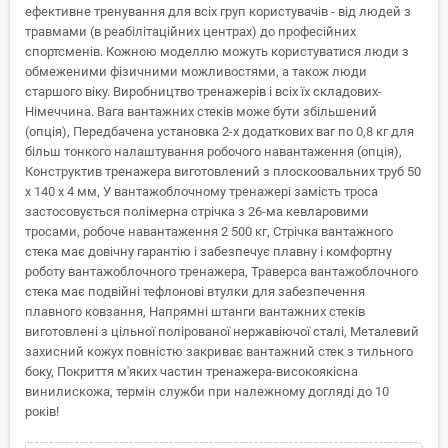
ефективне тренування для всіх груп користувачів - від людей з
травмами (в реабілітаційних центрах) до професійних
спортсменів. Кожною моделлю можуть користуватися люди з
обмеженими фізичними можливостями, а також люди
старшого віку. Виробництво тренажерів і всіх їх складових-
Німеччина. Вага вантажних стеків може бути збільшений
(опція), Передбачена установка 2-х додаткових ваг по 0,8 кг для
більш тонкого налаштування робочого навантаження (опція),
Конструктив тренажера виготовлений з плоскоовальних труб 50
x 140 x 4 мм, У вантажоблочному тренажері замість троса
застосовується полімерна стрічка з 26-ма кевларовими
тросами, робоче навантаження 2 500 кг, Стрічка вантажного
стека має довічну гарантію і забезпечує плавну і комфортну
роботу вантажоблочного тренажера, Траверса вантажоблочного
стека має подвійні тефлонові втулки для забезпечення
плавного ковзання, Напрямні штанги вантажних стеків
виготовлені з цільної полірованої нержавіючої сталі, Металевий
захисний кожух повністю закриває вантажний стек з тильного
боку, Покриття м'яких частин тренажера-високоякісна
винилискожа, термін служби при належному догляді до 10
років!