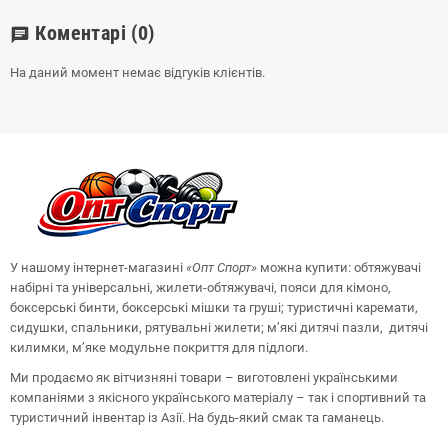
Коментарі
(0)
chat
На даний момент немає відгуків клієнтів.
У нашому інтернет-магазині
«Опт
Спорт
»
можна купити: обтяжувачі
набірні та універсальні, жилети-обтяжувачі, пояси для кімоно,
боксерські бинти, боксерські мішки та груші;
туристичні каремати,
сидушки, спальники, рятувальні жилети;
м’які дитячі пазли, дитячі
килимки, м’яке модульне покриття для підлоги.
Ми продаємо як вітчизняні товари – виготовлені українськими
компаніями з якісного українського матеріалу – так і спортивний та
туристичний інвентар із Азії. На будь-який смак та гаманець.