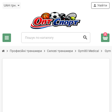
UAH грн.
person
Увійти
0
view_headline
search
chevron_right
chevron_right
chevron_right
chevron_right
Професійні тренажери
Силові тренажери
Gym80 Medical
Gym80