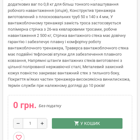
додаткових ваг по 0,8 кг для більш тонкого налаштування
робочого навантаження (опція), Конструктив тренажера
виготовлений з плоскоовальних труб 50 x 140 x 4 мм, У
вантажоблочному тренажері замість троса застосовується
полімерна стрічка з 26-ма кевларовими тросами, робоче
навантаження 2 500 кг, Стрічка вантажного стека має довічну
гарантію і забезпечує плавну і комфортну роботу
вантажоблочного тренажера, Траверса вантажоблочного стека
має подвійні тефлонові втулки для забезпечення плавного
ковзання, Напрямні штанги вантажних стеків виготовлені з
цільної полірованої нержавіючої сталі, Металевий захисний
кожух повністю закриває вантажний стек з тильного боку,
Покриття м'яких частин тренажера-високоякісна винилискожа,
термін служби при належному догляді до 10 років!
0 грн.
Без податку
shopping_cart
remove
add
У КОШИК
favorite_border