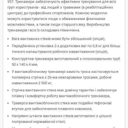
957. Тренажери забезпечують ефективне тренування для всіх
груп користувачів - від людей з травмами (в реабілітаційних
центрах) до професійних спортсменів. Кожною моделлю
можуть користуватися люди з обмеженими фізичними
можливостями, а також люди старшого віку. Виробництво
тренажерів і всіх їх складових-Німеччина.
Вага вантажних стеків може бути збільшений (опція),
Передбачена установка 2-х додаткових ваг по 0,8 кг для більш
тонкого налаштування робочого навантаження (опція),
Конструктив тренажера виготовлений з плоскоовальних труб
50 x 140 x 4 мм,
У вантажоблочному тренажері замість троса застосовується
полімерна стрічка з 26-ма кевларовими тросами, робоче
навантаження 2 500 кг,
Стрічка вантажного стека має довічну гарантію і забезпечує
плавну і комфортну роботу вантажоблочного тренажера,
Траверса вантажоблочного стека має подвійні тефлонові
втулки для забезпечення плавного ковзання,
Напрямні штанги вантажних стеків виготовлені з цільної
полірованої нержавіючої сталі,