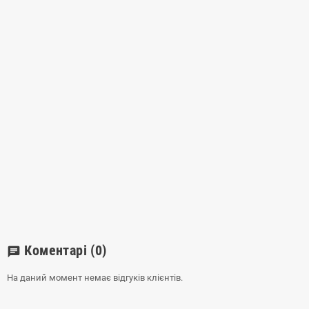
Коментарі
(0)
chat
На даний момент немає відгуків клієнтів.