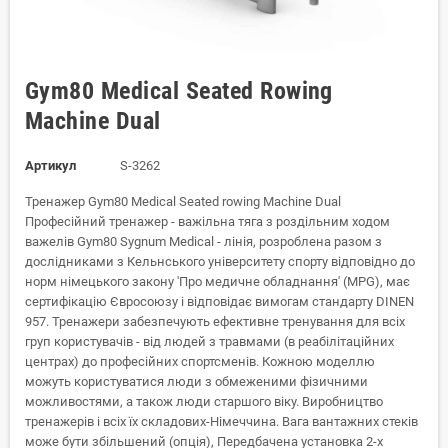
Gym80 Medical Seated Rowing
Machine Dual
Артикул
S-3262
Тренажер Gym80 Medical Seated rowing Machine Dual
Професійний тренажер - важільна тяга з роздільним ходом
важелів Gym80 Sygnum Medical - лінія, розроблена разом з
дослідниками з Кельнського університету спорту відповідно до
норм німецького закону 'Про медичне обладнання' (MPG), має
сертифікацію Євросоюзу і відповідає вимогам стандарту DINEN
957. Тренажери забезпечують ефективне тренування для всіх
груп користувачів - від людей з травмами (в реабілітаційних
центрах) до професійних спортсменів. Кожною моделлю
можуть користуватися люди з обмеженими фізичними
можливостями, а також люди старшого віку. Виробництво
тренажерів і всіх їх складових-Німеччина. Вага вантажних стеків
може бути збільшений (опція), Передбачена установка 2-х