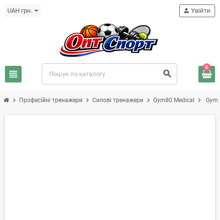
UAH грн.
person
Увійти
0
view_headline
search
chevron_right
chevron_right
chevron_right
chevron_right
Професійні тренажери
Силові тренажери
Gym80 Medical
Gym8