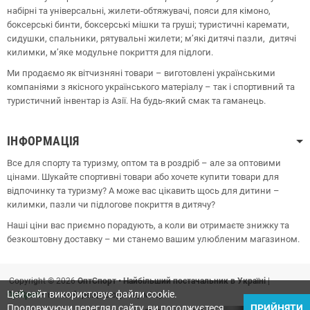
набірні та універсальні, жилети-обтяжувачі, пояси для кімоно,
боксерські бинти, боксерські мішки та груші;
туристичні каремати,
сидушки, спальники, рятувальні жилети;
м’які дитячі пазли, дитячі
килимки, м’яке модульне покриття для підлоги.
Ми продаємо як вітчизняні товари – виготовлені українськими
компаніями з якісного українського матеріалу – так і спортивний та
туристичний інвентар із Азії. На будь-який смак та гаманець.
ІНФОРМАЦІЯ
Все для спорту та туризму, оптом та в роздріб – але за оптовими
цінами. Шукайте спортивні товари або хочете купити товари для
відпочинку та туризму? А може вас цікавить щось для дитини –
килимки, пазли чи підлогове покриття в дитячу?
Наші ціни вас приємно порадують, а коли ви отримаєте знижку та
безкоштовну доставку – ми станемо вашим улюбленим магазином.
Copyright © 2026
ОптСпорт • Найбільший постачальник в Україні
|
Цей сайт використовує файли cookie.
OptSport
– все найкраще в одному місці!
Продовжуючи перегляд сайту, ви погоджуєтеся
ПРИЙНЯТИ