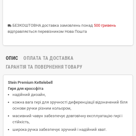
БЕЗКОШТОВНА доставка замовлень понад
500 гривень
local_shipping
відправляється перевізником Нова Пошта
ОПИС
ОПЛАТА ТА ДОСТАВКА
ГАРАНТІЯ ТА ПОВЕРНЕННЯ ТОВАРУ
Stein Premium
Kettelebell
Гиря для кроссфіта
надійний дизайн,
кожна вага гирі для зручності диференціації відзначений біля
основи ручки різним кольором,
масивний чавун забезпечує довговічну експлуатацію гирі і
стійкість,
широка ручка забезпечує зручний і надійний хват.