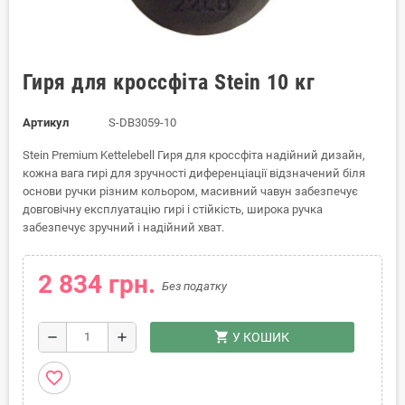
Гиря для кроссфіта Stein 10 кг
Артикул
S-DB3059-10
Stein Premium Kettelebell Гиря для кроссфіта надійний дизайн,
кожна вага гирі для зручності диференціації відзначений біля
основи ручки різним кольором, масивний чавун забезпечує
довговічну експлуатацію гирі і стійкість, широка ручка
забезпечує зручний і надійний хват.
2 834 грн.
Без податку
shopping_cart
remove
add
У КОШИК
favorite_border