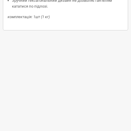
Зручний гексагональний дизайн не дозволяє гантелям
кататися по підлозі.
комплектація: 1шт (1 кг)