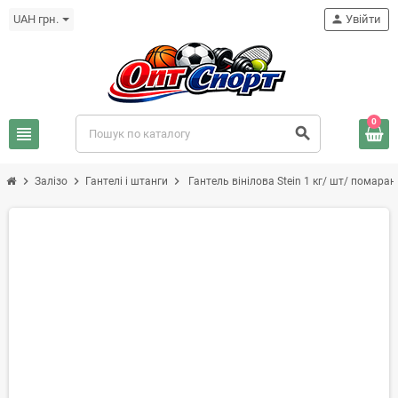
UAH грн.
person
Увійти
0
view_headline
search
chevron_right
chevron_right
chevron_right
Залізо
Гантелі і штанги
Гантель вінілова Stein 1 кг/ шт/ помара