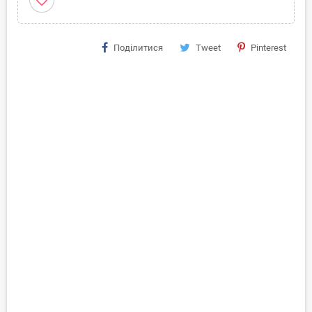
favorite_border
Поділитися
Tweet
Pinterest