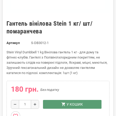
Гантель вінілова Stein 1 кг/ шт/
помаранчева
Артикул
S-DB3012-1
Stein Vinyl Dumbbell 1 kg Вінілова гантель 1 кг - для дому та
фітнес-клубів. Гантелі з Полівінілхлоридним покриттям, не
залишають слідів на поверхні підлоги, Яскраві, міцні, миються,
Зручний гексагональний дизайн не дозволяє гантелям
кататися по підлозі. комплектація: 1шт (1 кг)
180 грн.
Без податку
shopping_cart
remove
add
У КОШИК