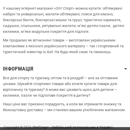
У нашому інтернет-магазині
«Опт
Спорт
»
можна купити: обтяжувачі
набірні та універсальні, жилети-обтяжувачі, пояси для кімоно,
боксерські бинти, боксерські мішки та груші;
туристичні каремати,
сидушки, спальники, рятувальні жилети;
м’які дитячі пазли, дитячі
килимки, м’яке модульне покриття для підлоги.
Ми продаємо як вітчизняні товари – виготовлені українськими
компаніями з якісного українського матеріалу – так і спортивний та
туристичний інвентар із Азії. На будь-який смак та гаманець.
ІНФОРМАЦІЯ
Все для спорту та туризму, оптом та в роздріб – але за оптовими
цінами. Шукайте спортивні товари або хочете купити товари для
відпочинку та туризму? А може вас цікавить щось для дитини –
килимки, пазли чи підлогове покриття в дитячу?
Наші ціни вас приємно порадують, а коли ви отримаєте знижку та
безкоштовну доставку – ми станемо вашим улюбленим магазином.
Copyright © 2026
ОптСпорт • Найбільший постачальник в Україні
|