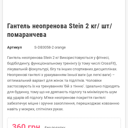
Гантель неопренова Stein 2 кг/ шт/
помаранчева
Артикул
S-DB3058-2 orange
Гантель неопренова Stein 2 кг Використовуються у фітнесі,
бодібілдингу, функціональному тренінгу (у тому числі CrossFit),
лікувальній фізкультурі, бігу та інших спортивних дисциплінах.
Неопренові гантелі з урахуванням їхньої ваги (це легкі ваги) –
оптимальний варіант для жінок та підлітків. Чоловіки
застосовують їх на тренуваннях 'бій з тінню'. Ідеально підходять
для будинку, тому що не дряпають підлогу та мінімізують шум
від ударів об підлогу. М'яке неопренове покриття гантелі
забезпечує міцне і зручне захоплення, перешкоджає ковзанню
навіть у мокрих, спітнілих руках.
360 грн.
Без податку