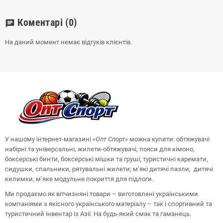
Коментарі
(0)
chat
На даний момент немає відгуків клієнтів.
У нашому інтернет-магазині
«Опт
Спорт
»
можна купити: обтяжувачі
набірні та універсальні, жилети-обтяжувачі, пояси для кімоно,
боксерські бинти, боксерські мішки та груші;
туристичні каремати,
сидушки, спальники, рятувальні жилети;
м’які дитячі пазли, дитячі
килимки, м’яке модульне покриття для підлоги.
Ми продаємо як вітчизняні товари – виготовлені українськими
компаніями з якісного українського матеріалу – так і спортивний та
туристичний інвентар із Азії. На будь-який смак та гаманець.