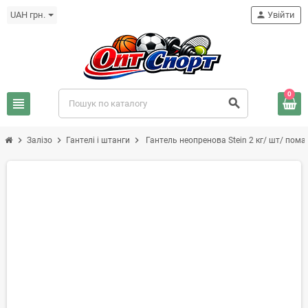
UAH грн.
person
Увійти
0
view_headline
search
chevron_right
chevron_right
chevron_right
Залізо
Гантелі і штанги
Гантель неопренова Stein 2 кг/ шт/ пом