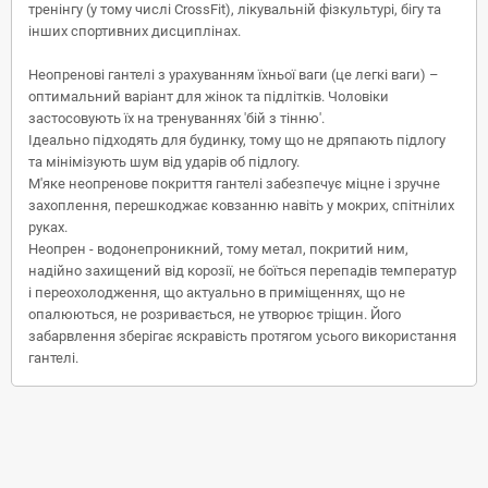
тренінгу (у тому числі CrossFit), лікувальній фізкультурі, бігу та
інших спортивних дисциплінах.
Неопренові гантелі з урахуванням їхньої ваги (це легкі ваги) –
оптимальний варіант для жінок та підлітків. Чоловіки
застосовують їх на тренуваннях 'бій з тінню'.
Ідеально підходять для будинку, тому що не дряпають підлогу
та мінімізують шум від ударів об підлогу.
М'яке неопренове покриття гантелі забезпечує міцне і зручне
захоплення, перешкоджає ковзанню навіть у мокрих, спітнілих
руках.
Неопрен - водонепроникний, тому метал, покритий ним,
надійно захищений від корозії, не боїться перепадів температур
і переохолодження, що актуально в приміщеннях, що не
опалюються, не розривається, не утворює тріщин. Його
забарвлення зберігає яскравість протягом усього використання
гантелі.