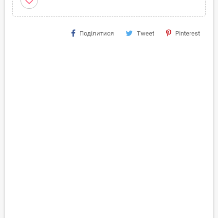
favorite_border
Поділитися
Tweet
Pinterest