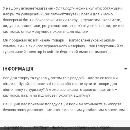
У нашому інтернет-магазині
«Опт
Спорт
»
можна купити: обтяжувачі
набірні та універсальні, жилети-обтяжувачі, пояси для кімоно,
боксерські бинти, боксерські мішки та груші;
туристичні каремати,
сидушки, спальники, рятувальні жилети;
м’які дитячі пазли, дитячі
килимки, м’яке модульне покриття для підлоги.
Ми продаємо як вітчизняні товари – виготовлені українськими
компаніями з якісного українського матеріалу – так і спортивний та
туристичний інвентар із Азії. На будь-який смак та гаманець.
ІНФОРМАЦІЯ
Все для спорту та туризму, оптом та в роздріб – але за оптовими
цінами. Шукайте спортивні товари або хочете купити товари для
відпочинку та туризму? А може вас цікавить щось для дитини –
килимки, пазли чи підлогове покриття в дитячу?
Наші ціни вас приємно порадують, а коли ви отримаєте знижку та
безкоштовну доставку – ми станемо вашим улюбленим магазином.
Copyright © 2026
ОптСпорт • Найбільший постачальник в Україні
|