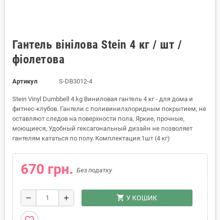
Гантель вінілова Stein 4 кг / шт /
фіолетова
Артикул
S-DB3012-4
Stein Vinyl Dumbbell 4 kg Виниловая гантель 4 кг - для дома и
фитнес-клубов. Гантели с поливинилхлоридным покрытием, не
оставляют следов на поверхности пола, Яркие, прочные,
моющиеся, Удобный гексагональный дизайн не позволяет
гантелям кататься по полу. Комплектация:1шт (4 кг)
670 грн.
Без податку
shopping_cart
remove
add
У КОШИК