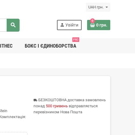
UAH грн.
0
search
person
Увійти
0 грн.
PRO
ІТНЕС
БОКС І ЄДИНОБОРСТВА
БЕЗКОШТОВНА доставка замовлень
local_shipping
понад
500 гривень
відправляється
tein
перевізником Нова Пошта
 Комплектація: