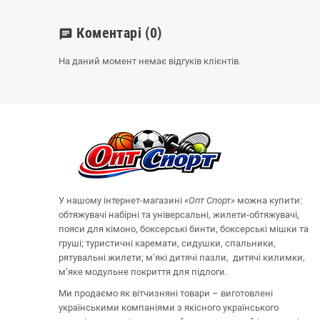
Коментарі
(0)
chat
На даний момент немає відгуків клієнтів.
У нашому інтернет-магазині
«Опт
Спорт
»
можна купити:
обтяжувачі набірні та універсальні, жилети-обтяжувачі,
пояси для кімоно, боксерські бинти, боксерські мішки та
груші;
туристичні каремати, сидушки, спальники,
рятувальні жилети;
м’які дитячі пазли, дитячі килимки,
м’яке модульне покриття для підлоги.
Ми продаємо як вітчизняні товари – виготовлені
українськими компаніями з якісного українського