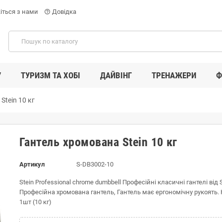
іться з нами
Довідка
help_outline
У
ТУРИЗМ ТА ХОБІ
ДАЙВІНГ
ТРЕНАЖЕРИ
Ф
Stein 10 кг
Гантель хромована Stein 10 кг
Артикул
S-DB3002-10
Stein Рrofessional chrome dumbbell Професійні класичні гантелі від S
Професійна хромована гантель, Гантель має ергономічну рукоять.
1шт (10 кг)