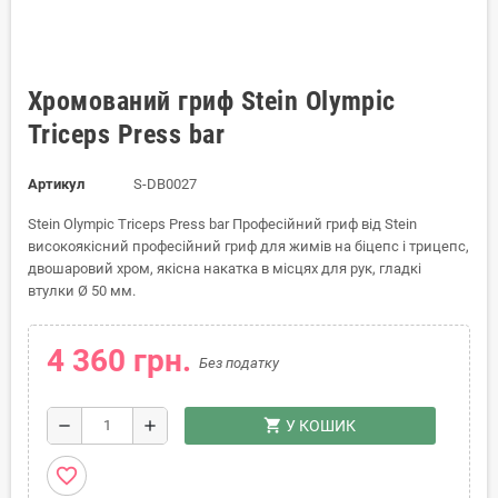
Хромований гриф Stein Оlympic
Triceps Press bar
Артикул
S-DB0027
Stein Оlympic Triceps Press bar Професійний гриф від Stein
високоякісний професійний гриф для жимів на біцепс і трицепс,
двошаровий хром, якісна накатка в місцях для рук, гладкі
втулки Ø 50 мм.
4 360 грн.
Без податку
shopping_cart
remove
add
У КОШИК
favorite_border