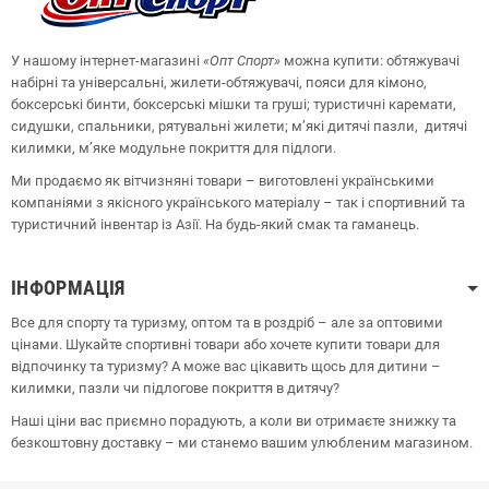
У нашому інтернет-магазині
«Опт
Спорт
»
можна купити: обтяжувачі
набірні та універсальні, жилети-обтяжувачі, пояси для кімоно,
боксерські бинти, боксерські мішки та груші;
туристичні каремати,
сидушки, спальники, рятувальні жилети;
м’які дитячі пазли, дитячі
килимки, м’яке модульне покриття для підлоги.
Ми продаємо як вітчизняні товари – виготовлені українськими
компаніями з якісного українського матеріалу – так і спортивний та
туристичний інвентар із Азії. На будь-який смак та гаманець.
ІНФОРМАЦІЯ
Все для спорту та туризму, оптом та в роздріб – але за оптовими
цінами. Шукайте спортивні товари або хочете купити товари для
відпочинку та туризму? А може вас цікавить щось для дитини –
килимки, пазли чи підлогове покриття в дитячу?
Наші ціни вас приємно порадують, а коли ви отримаєте знижку та
безкоштовну доставку – ми станемо вашим улюбленим магазином.