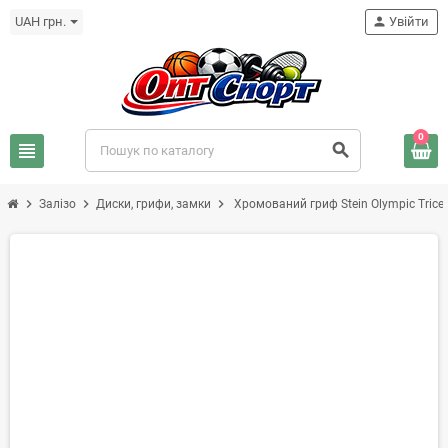
UAH грн.
person
Увійти
0
view_headline
search
chevron_right
chevron_right
chevron_right
Залізо
Диски, грифи, замки
Хромований гриф Stein Оlympic Tricep