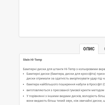
ОПИС
Stein Hi-Temp
Бамперні диски для штанги Hi-Temp з кольоровими вкр
Бамперні диски (бампера, диски для кроссфіта) призн
диски отримали за здатність амортизувати удар під ча
бампера найбільшого поширення набули в Кроссфіт (C
виготовляються з пресованої гумової крихти методом г
У порівнянні з іншими видами дисків, володіють більш
вони видають більш тихий звук, ніж звичайні диски,