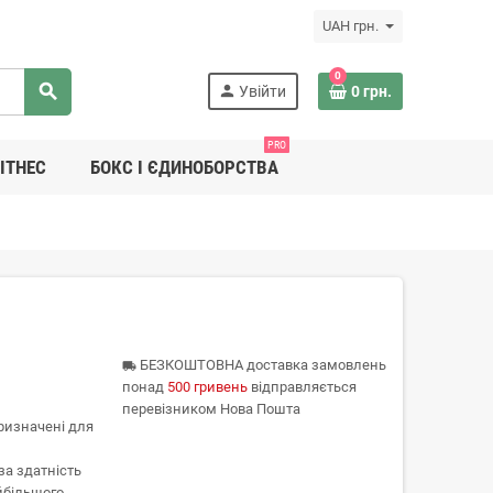
UAH грн.
0
search
person
Увійти
0 грн.
PRO
ІТНЕС
БОКС І ЄДИНОБОРСТВА
БЕЗКОШТОВНА доставка замовлень
local_shipping
понад
500 гривень
відправляється
перевізником Нова Пошта
ризначені для
за здатність
йбільшого