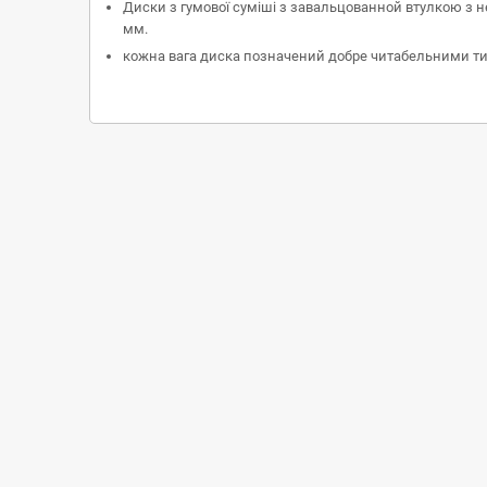
Диски з гумової суміші з завальцованной втулкою з не
мм.
кожна вага диска позначений добре читабельними тис