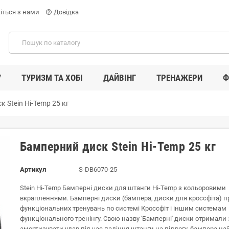
іться з нами
Довідка
help_outline
У
ТУРИЗМ ТА ХОБІ
ДАЙВІНГ
ТРЕНАЖЕРИ
Ф
 Stein Hi-Temp 25 кг
Бамперний диск Stein Hi-Temp 25 кг
Артикул
S-DB6070-25
Stein Hi-Temp Бамперні диски для штанги Hi-Temp з кольоровими
вкрапленнями. Бамперні диски (бампера, диски для кроссфіта) п
функціональних тренувань по системі Кроссфіт і іншим системам
функціонального тренінгу. Свою назву 'Бамперні' диски отримали 
амортизувати удар під час падіння штанги на підлогу. бампера на