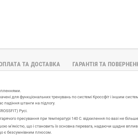
ОПЛАТА ТА ДОСТАВКА
ГАРАНТІЯ ТА ПОВЕРНЕН
апленнями.
ачені для функціональних тренувань по системі Кроссфіт і іншим систем
с падіння штанги на підлогу.
ROSSFIT) Русі.
арячого пресування при температурі 140 С. відхилення по вазі не більше
ою м'якістю, що і становить їх основна перевага, надаючи щадне вплив н
 що є безсумнівним плюсом.