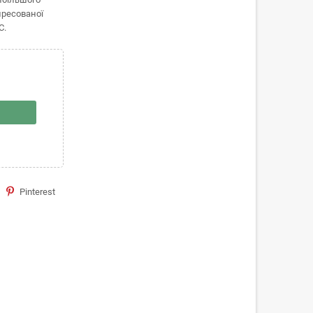
пресованої
С.
Pinterest