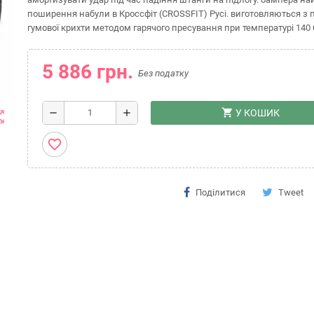
поширення набули в Кроссфіт (CROSSFIT) Русі. виготовляються з 
гумової крихти методом гарячого пресування при температурі 140 
5 886 грн.
Без податку
shopping_cart
remove
add
У КОШИК
t_map
favorite_border
Поділитися
Tweet