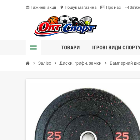
Тижневі акції
Пошук магазина
Про нас
Зв'яж
card_giftcard
location_on
view_headline
ТОВАРИ
ІГРОВІ ВИДИ СПОРТ
chevron_right
Залізо
chevron_right
Диски, грифи, замки
chevron_right
Бамперний диск